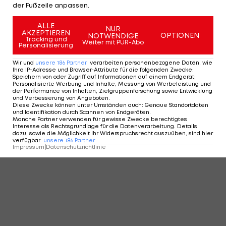
der Fußzeile anpassen.
ALLE
KOMMENTARE
NUR
AKZEPTIEREN
OPTIONEN
NOTWENDIGE
Tracking und
Weiter mit PUR-Abo
Personalisierung
Wir und
unsere
186
Partner
verarbeiten personenbezogene Daten, wie
Ihre IP-Adresse und Browser-Attribute für die folgenden Zwecke
:
Speichern von oder Zugriff auf Informationen auf einem Endgerät;
Personalisierte Werbung und Inhalte, Messung von Werbeleistung und
der Performance von Inhalten, Zielgruppenforschung sowie Entwicklung
und Verbesserung von Angeboten
.
Diese Zwecke können unter Umständen auch
:
Genaue Standortdaten
und Identifikation durch Scannen von Endgeräten
.
Manche Partner verwenden für gewisse Zwecke berechtigtes
Interesse als Rechtsgrundlage für die Datenverarbeitung. Details
dazu, sowie die Möglichkeit Ihr Widerspruchsrecht auszuüben, sind hier
verfügbar
:
unsere
186
Partner
Impressum
|
Datenschutzrichtlinie