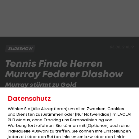
05.08.12 18:19
SLIDESHOW
Tennis Finale Herren
Murray Federer Diashow
Murray stürmt zu Gold
Riesen-Jubel bei Andy Murray! Der Brite hält dem
Datenschutz
Druck stand und gewinnt das Olympische Tennis-
Wählen Sie [Alle Akzeptieren] um allen Zwecken, Cookies
Finale in Wimbledon.
und Diensten zuzustimmen oder [Nur Notwendige] im LAOLA1
PUR Modus, ohne Tracking uns Peronsalisierung von
Werbung fortzufahren. Sie können mit [Optionen] auch eine
1 VON 26
individuelle Auswahl zu treffen. Sie können Ihre Einstellungen
jederzeit über den Button links unten bzw. über den Link in