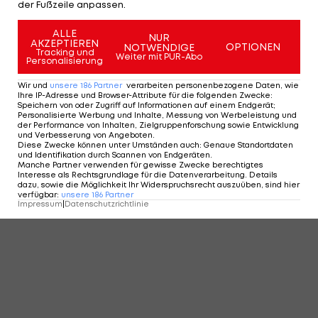
der Fußzeile anpassen.
KOMMENTARE
ALLE
NUR
AKZEPTIEREN
OPTIONEN
NOTWENDIGE
Tracking und
Weiter mit PUR-Abo
Personalisierung
Wir und
unsere
186
Partner
verarbeiten personenbezogene Daten, wie
Ihre IP-Adresse und Browser-Attribute für die folgenden Zwecke
:
Speichern von oder Zugriff auf Informationen auf einem Endgerät;
Personalisierte Werbung und Inhalte, Messung von Werbeleistung und
der Performance von Inhalten, Zielgruppenforschung sowie Entwicklung
und Verbesserung von Angeboten
.
Diese Zwecke können unter Umständen auch
:
Genaue Standortdaten
und Identifikation durch Scannen von Endgeräten
.
Manche Partner verwenden für gewisse Zwecke berechtigtes
Interesse als Rechtsgrundlage für die Datenverarbeitung. Details
dazu, sowie die Möglichkeit Ihr Widerspruchsrecht auszuüben, sind hier
verfügbar
:
unsere
186
Partner
Impressum
|
Datenschutzrichtlinie