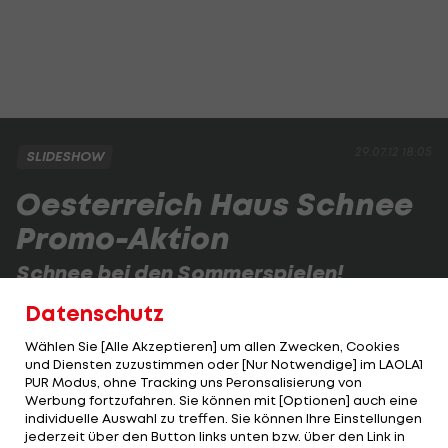
29.07.12 18:05
SLIDESHOW
Oesterreich Haus Schnee
Promo-Aktion
Schnee bei den Sommerspielen!
Ein Schneemann bei den Sommerspielen? Im
Datenschutz
Österreich-Haus ist das möglich.
Wählen Sie [Alle Akzeptieren] um allen Zwecken, Cookies
und Diensten zuzustimmen oder [Nur Notwendige] im LAOLA1
PUR Modus, ohne Tracking uns Peronsalisierung von
1 VON 17
Werbung fortzufahren. Sie können mit [Optionen] auch eine
individuelle Auswahl zu treffen. Sie können Ihre Einstellungen
jederzeit über den Button links unten bzw. über den Link in