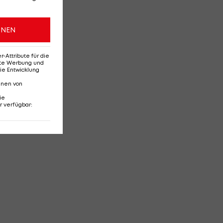
ONEN
Attribute für die
erte Werbung und
ie Entwicklung
nnen von
ie
r verfügbar
: