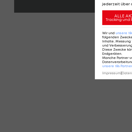
jederzeit über 
ALLE AK
Tracking und 
KO
Wir und
unsere
18
folgenden Zweck
Inhalte, Messung 
und Verbesserun
Diese Zwecke kö
Endgeräten
.
Manche Partner v
Datenverarbeitung
unsere
186
Partne
Impressum
|
Datens