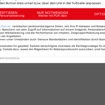
den Button links unten bzw. über den Link in der Fußzeile anpassen.
ZEPTIEREN
NUR NOTWENDIGE
OPTI
Personalisierung
Weiter mit PUR-Abo
MMENTARE
6
Partner
verarbeiten personenbezogene Daten, wie Ihre IP-Adresse und Browser-
e
:
Speichern von oder Zugriff auf Informationen auf einem Endgerät; Personalisi
von Werbeleistung und der Performance von Inhalten, Zielgruppenforschung sow
g von Angeboten
.
nnen unter Umständen auch
:
Genaue Standortdaten und Identifikation durch Sca
erwenden für gewisse Zwecke berechtigtes Interesse als Rechtsgrundlage für d
. Details dazu, sowie die Möglichkeit Ihr Widerspruchsrecht auszuüben, sind hie
r
chutzrichtlinie