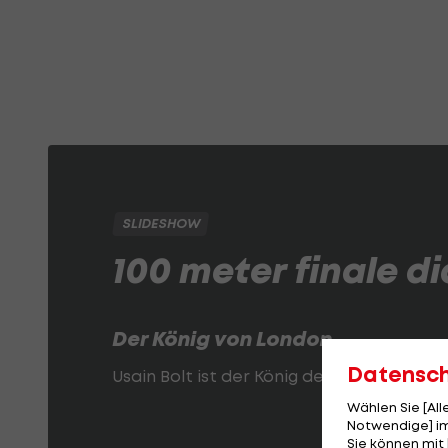
SLIDESHOW
100 meter finale d
Der König von London
Datensc
Usain Bolt ist der König der Sprinter!
Wählen Sie [Al
Notwendige] im
Sie können mit 