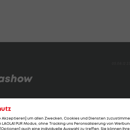
05.08.12 2
iashow
hutz
le Akzeptieren] um allen Zwecken, Cookies und Diensten zuzustimme
 LAOLA1 PUR Modus, ohne Tracking uns Peronsalisierung von Werbung
WEITER
SEITE
1 VON 25
[Optionen] auch eine individuelle Auswahl zu treffen. Sie können Ihre