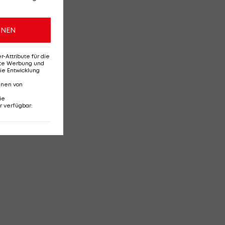
ONEN
Attribute für die
erte Werbung und
ie Entwicklung
nnen von
ie
r verfügbar
: