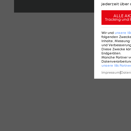
jederzeit über 
ALLE AK
Tracking und 
KO
Wir und
unsere
18
folgenden Zweck
Inhalte, Messung 
und Verbesserun
Diese Zwecke kö
Endgeräten
.
Manche Partner v
Datenverarbeitung
unsere
186
Partne
Impressum
|
Datens