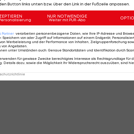
den Button links unten bzw. über den Link in der Fußzeile anpassen.
ZEPTIEREN
NUR NOTWENDIGE
OPTI
Personalisierung
Weiter mit PUR-Abo
MMENTARE
6
Partner
verarbeiten personenbezogene Daten, wie Ihre IP-Adresse und Browser-
e
:
Speichern von oder Zugriff auf Informationen auf einem Endgerät; Personalisi
von Werbeleistung und der Performance von Inhalten, Zielgruppenforschung sow
g von Angeboten
.
nnen unter Umständen auch
:
Genaue Standortdaten und Identifikation durch Sca
erwenden für gewisse Zwecke berechtigtes Interesse als Rechtsgrundlage für d
. Details dazu, sowie die Möglichkeit Ihr Widerspruchsrecht auszuüben, sind hie
r
chutzrichtlinie