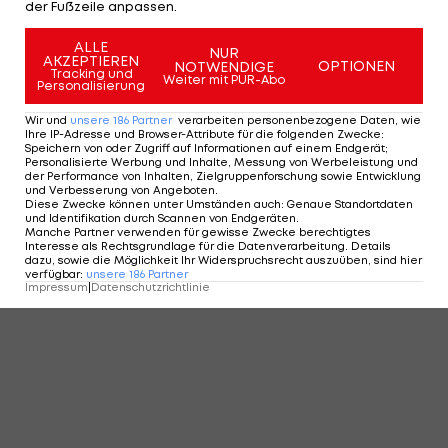
der Fußzeile anpassen.
KOMMENTARE
ALLE
NUR
AKZEPTIEREN
OPTIONEN
NOTWENDIGE
Tracking und
Weiter mit PUR-Abo
Personalisierung
Wir und
unsere
186
Partner
verarbeiten personenbezogene Daten, wie
Ihre IP-Adresse und Browser-Attribute für die folgenden Zwecke
:
Speichern von oder Zugriff auf Informationen auf einem Endgerät;
Personalisierte Werbung und Inhalte, Messung von Werbeleistung und
der Performance von Inhalten, Zielgruppenforschung sowie Entwicklung
und Verbesserung von Angeboten
.
Diese Zwecke können unter Umständen auch
:
Genaue Standortdaten
und Identifikation durch Scannen von Endgeräten
.
Manche Partner verwenden für gewisse Zwecke berechtigtes
Interesse als Rechtsgrundlage für die Datenverarbeitung. Details
dazu, sowie die Möglichkeit Ihr Widerspruchsrecht auszuüben, sind hier
verfügbar
:
unsere
186
Partner
Impressum
|
Datenschutzrichtlinie