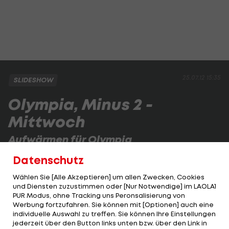
25.07.12 15:35
SLIDESHOW
Olympia, Minus 2 -
Mittwoch
Aufwärmen für Olympia
Der Countdown für die Olympischen Spiele in
Datenschutz
London läuft.
Wählen Sie [Alle Akzeptieren] um allen Zwecken, Cookies
und Diensten zuzustimmen oder [Nur Notwendige] im LAOLA1
PUR Modus, ohne Tracking uns Peronsalisierung von
1 VON 43
Werbung fortzufahren. Sie können mit [Optionen] auch eine
individuelle Auswahl zu treffen. Sie können Ihre Einstellungen
jederzeit über den Button links unten bzw. über den Link in