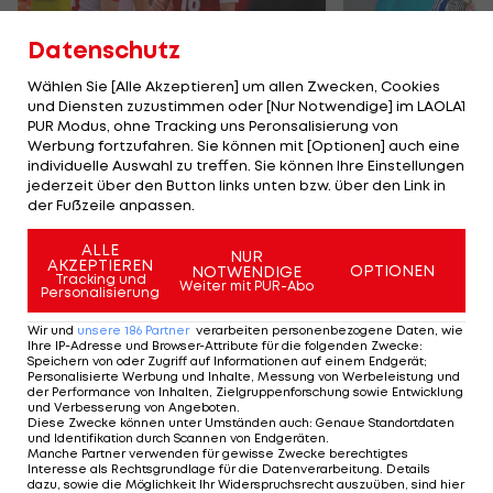
Datenschutz
Wählen Sie [Alle Akzeptieren] um allen Zwecken, Cookies
und Diensten zuzustimmen oder [Nur Notwendige] im LAOLA1
Karrieresprung! ÖVV-
Die teuerst
PUR Modus, ohne Tracking uns Peronsalisierung von
Teamspieler wechselt
Tormänner d
Werbung fortzufahren. Sie können mit [Optionen] auch eine
in Topliga
Geschichte
individuelle Auswahl zu treffen. Sie können Ihre Einstellungen
jederzeit über den Button links unten bzw. über den Link in
Sport-Mix
Fußball
der Fußzeile anpassen.
ALLE
NUR
TEILEN
AKZEPTIEREN
OPTIONEN
NOTWENDIGE
Tracking und
Weiter mit PUR-Abo
Personalisierung
Wir und
unsere
186
Partner
verarbeiten personenbezogene Daten, wie
Ihre IP-Adresse und Browser-Attribute für die folgenden Zwecke
:
Speichern von oder Zugriff auf Informationen auf einem Endgerät;
KOMMENTARE
Personalisierte Werbung und Inhalte, Messung von Werbeleistung und
der Performance von Inhalten, Zielgruppenforschung sowie Entwicklung
und Verbesserung von Angeboten
.
Diese Zwecke können unter Umständen auch
:
Genaue Standortdaten
und Identifikation durch Scannen von Endgeräten
.
Manche Partner verwenden für gewisse Zwecke berechtigtes
Interesse als Rechtsgrundlage für die Datenverarbeitung. Details
dazu, sowie die Möglichkeit Ihr Widerspruchsrecht auszuüben, sind hier