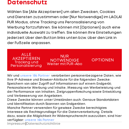
Datenschutz
fünf der neun ÖLV-Athleten im Einsatz. Im
besonderen Fokus steht die 37-jährige
Wählen Sie [Alle Akzeptieren] um allen Zwecken, Cookies
und Diensten zuzustimmen oder [Nur Notwendige] im LAOLA1
Hochspringerin Monika Gollner, die nach 14 Jahren
PUR Modus, ohne Tracking uns Peronsalisierung von
wieder international startet. Der EM-
Werbung fortzufahren. Sie können mit [Optionen] auch eine
individuelle Auswahl zu treffen. Sie können Ihre Einstellungen
Eröffnungstag droht nass zu werden.
jederzeit über den Button links unten bzw. über den Link in
Regenschauer und maximal 16 Grad werden
der Fußzeile anpassen.
erwartet.
ALLE
NUR
AKZEPTIEREN
OPTIONEN
NOTWENDIGE
Tracking und
Mehr zum Thema
Weiter mit PUR-Abo
Personalisierung
Wir und
unsere
186
Partner
verarbeiten personenbezogene Daten, wie
Ihre IP-Adresse und Browser-Attribute für die folgenden Zwecke
:
Speichern von oder Zugriff auf Informationen auf einem Endgerät;
Personalisierte Werbung und Inhalte, Messung von Werbeleistung und
der Performance von Inhalten, Zielgruppenforschung sowie Entwicklung
und Verbesserung von Angeboten
.
Diese Zwecke können unter Umständen auch
:
Genaue Standortdaten
und Identifikation durch Scannen von Endgeräten
.
Manche Partner verwenden für gewisse Zwecke berechtigtes
Interesse als Rechtsgrundlage für die Datenverarbeitung. Details
dazu, sowie die Möglichkeit Ihr Widerspruchsrecht auszuüben, sind hier
verfügbar
:
unsere
186
Partner
Impressum
|
Datenschutzrichtlinie