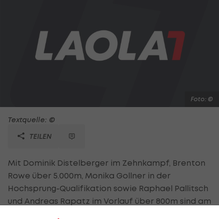
Foto: ©
Textquelle: ©
TEILEN
Mit Dominik Distelberger im Zehnkampf, Brenton
Rowe über 5.000m, Monika Gollner in der
Hochsprung-Qualifikation sowie Raphael Pallitsch
und Andreas Rapatz im Vorlauf über 800m sind am
ersten Tag der Leichtathletik-EM in Helsinki gleich