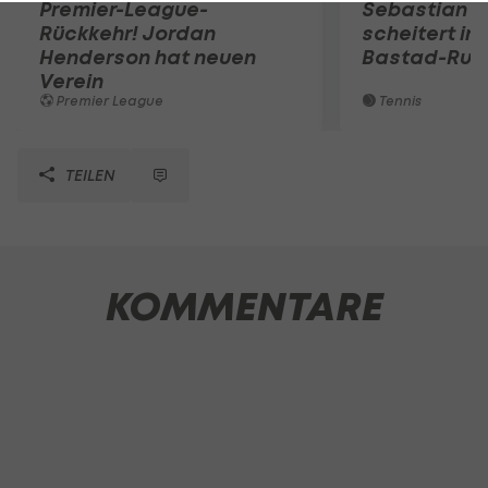
Premier-League-
Sebastian O
Rückkehr! Jordan
scheitert in
Henderson hat neuen
Bastad-Run
Verein
Premier League
Tennis
TEILEN
KOMMENTARE