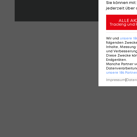
Sie können mit 
jederzeit über 
ALLE AK
Tracking und 
KO
Wir und
unsere
18
folgenden Zweck
Inhalte, Messung 
und Verbesserun
Diese Zwecke kö
Endgeräten
.
Manche Partner v
Datenverarbeitung
unsere
186
Partne
Impressum
|
Datens