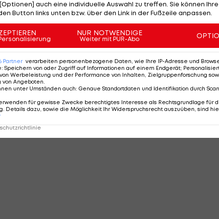
WEITER
[Optionen] auch eine individuelle Auswahl zu treffen. Sie können Ihre
SEITE
1 VON 101
den Button links unten bzw. über den Link in der Fußzeile anpassen.
ZEPTIEREN
NUR NOTWENDIGE
OPTI
Personalisierung
Weiter mit PUR-Abo
MMENTARE
6
Partner
verarbeiten personenbezogene Daten, wie Ihre IP-Adresse und Browser-
e
:
Speichern von oder Zugriff auf Informationen auf einem Endgerät; Personalisi
von Werbeleistung und der Performance von Inhalten, Zielgruppenforschung sow
g von Angeboten
.
nnen unter Umständen auch
:
Genaue Standortdaten und Identifikation durch Sca
erwenden für gewisse Zwecke berechtigtes Interesse als Rechtsgrundlage für d
. Details dazu, sowie die Möglichkeit Ihr Widerspruchsrecht auszuüben, sind hie
r
chutzrichtlinie