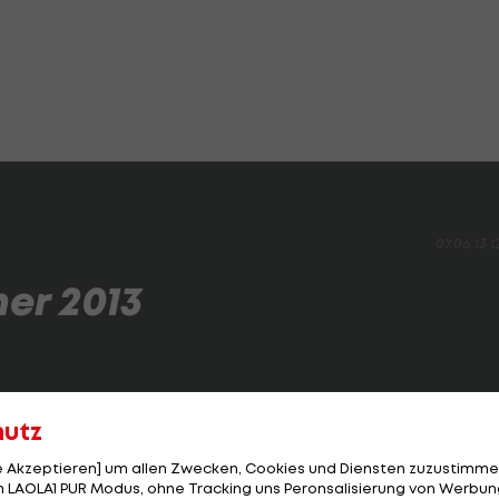
07.06.13 1
er 2013
tzten zwölf Monaten verdient? Das
"Forbes"-Ranking
de
hutz
le Akzeptieren] um allen Zwecken, Cookies und Diensten zuzustimme
 LAOLA1 PUR Modus, ohne Tracking uns Peronsalisierung von Werbung