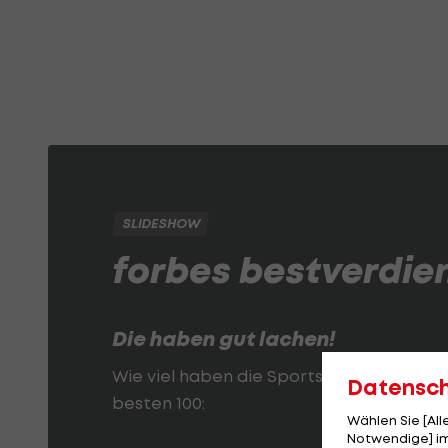
SLIDESHOW
forbes bestverdien
Die haben gut lachen!
Wie viel haben die Sportstars in den le
Datensc
besten 100:
Wählen Sie [Al
Notwendige] im