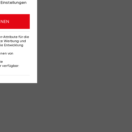
 Einstellungen
ONEN
Attribute für die
erte Werbung und
ie Entwicklung
nnen von
ie
r verfügbar
: