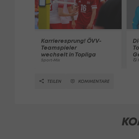
Karrieresprung! ÖVV-
Di
Teamspieler
T
wechselt in Topliga
G
Sport-Mix
F
TEILEN
KOMMENTARE
KO