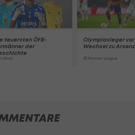
e teuersten ÖFB-
Olympiasieger vor
ormänner der
Wechsel zu Arsena
eschichte
ußball
Premier League
MMENTARE