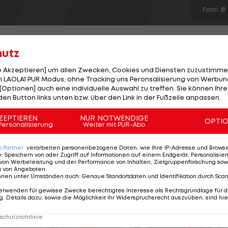
Foto: ©
hutz
le Akzeptieren] um allen Zwecken, Cookies und Diensten zuzustimme
 LAOLA1 PUR Modus, ohne Tracking uns Peronsalisierung von Werbung
pen gehen die Chancen für Martin Wiegele auf den Cut
[Optionen] auch eine individuelle Auswahl zu treffen. Sie können Ihre
wischt einen rabenschwarzen Tag und spielt lediglich e
den Button links unten bzw. über den Link in der Fußzeile anpassen.
den 147. Platz einbringt. In Führung liegt der Schwede
ZEPTIEREN
NUR NOTWENDIGE
OPTI
Runde spielt. Hinter dem Skandinavier sind fünf Pros mi
Personalisierung
Weiter mit PUR-Abo
. Unter ihnen auch der Gewinner der Lyoness Austrian
6
Partner
verarbeiten personenbezogene Daten, wie Ihre IP-Adresse und Browser-
e
:
Speichern von oder Zugriff auf Informationen auf einem Endgerät; Personalisi
von Werbeleistung und der Performance von Inhalten, Zielgruppenforschung sow
g von Angeboten
.
nnen unter Umständen auch
:
Genaue Standortdaten und Identifikation durch Sca
erwenden für gewisse Zwecke berechtigtes Interesse als Rechtsgrundlage für d
. Details dazu, sowie die Möglichkeit Ihr Widerspruchsrecht auszuüben, sind hie
r
chutzrichtlinie