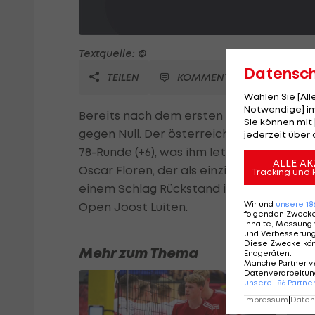
Textquelle: ©
Datensc
TEILEN
KOMMENTARE
Wählen Sie [Al
Notwendige] im
Bereits nach dem ersten Tag der Irish O
Sie können mit 
gegen Null. Der österreichische Profi er
jederzeit über 
78-Runde (+6), was ihm letzten Endes nur 
ALLE AK
Oscar Floren, der als einziger eine 66er-
Tracking und 
einem Schlag Rückstand in Lauerstellung
Wir und
unsere
18
Open Joost Luiten.
folgenden Zweck
Inhalte, Messung 
und Verbesserun
Diese Zwecke kö
Mehr zum Thema
Endgeräten
.
Manche Partner v
Datenverarbeitung
unsere
186
Partne
Impressum
|
Datens