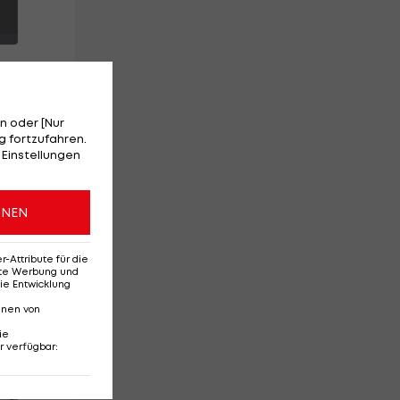
n oder [Nur
 fortzufahren.
 Einstellungen
ine
ONEN
t
Attribute für die
erte Werbung und
ie Entwicklung
nnen von
ie
r verfügbar
:
Red-Bull-Rückkehr?
Ten