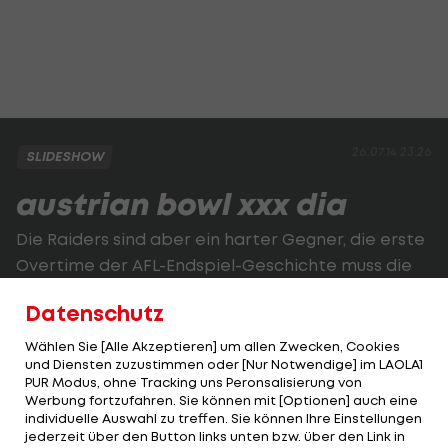
26.07.14 23:26
SLIDESHOW
austrian bowl xxx dia
Die Raiders sind aber ein harter Gegner, die erste
Overtime der AFL-Endspiel-Geschichte muss die
Entscheidung bringen.
Datenschutz
2 VON 21
Wählen Sie [Alle Akzeptieren] um allen Zwecken, Cookies
und Diensten zuzustimmen oder [Nur Notwendige] im LAOLA1
PUR Modus, ohne Tracking uns Peronsalisierung von
Werbung fortzufahren. Sie können mit [Optionen] auch eine
individuelle Auswahl zu treffen. Sie können Ihre Einstellungen
KOMMENTARE
jederzeit über den Button links unten bzw. über den Link in