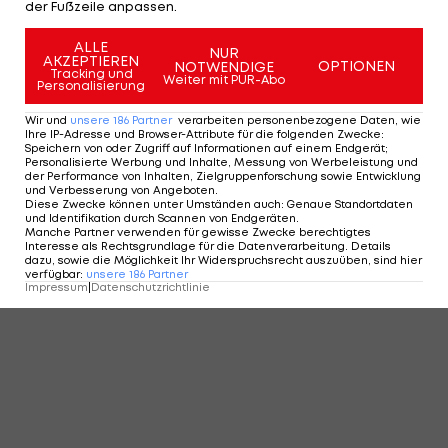
der Fußzeile anpassen.
ALLE
NUR
AKZEPTIEREN
OPTIONEN
NOTWENDIGE
Tracking und
Weiter mit PUR-Abo
Personalisierung
Wir und
unsere
186
Partner
verarbeiten personenbezogene Daten, wie
Ihre IP-Adresse und Browser-Attribute für die folgenden Zwecke
:
Speichern von oder Zugriff auf Informationen auf einem Endgerät;
Personalisierte Werbung und Inhalte, Messung von Werbeleistung und
der Performance von Inhalten, Zielgruppenforschung sowie Entwicklung
und Verbesserung von Angeboten
.
Diese Zwecke können unter Umständen auch
:
Genaue Standortdaten
und Identifikation durch Scannen von Endgeräten
.
Manche Partner verwenden für gewisse Zwecke berechtigtes
Interesse als Rechtsgrundlage für die Datenverarbeitung. Details
dazu, sowie die Möglichkeit Ihr Widerspruchsrecht auszuüben, sind hier
verfügbar
:
unsere
186
Partner
Impressum
|
Datenschutzrichtlinie