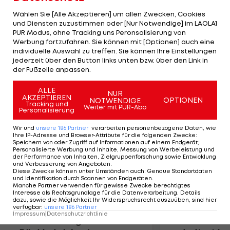
sich dem brasilianischen Top-Duo Talita/Antonelli
Wählen Sie [Alle Akzeptieren] um allen Zwecken, Cookies
klar 10:21, 10:21 geschlagen geben. Für
und Diensten zuzustimmen oder [Nur Notwendige] im LAOLA1
PUR Modus, ohne Tracking uns Peronsalisierung von
Montagnolli/Hansel ist es die sechste Niederlage
Werbung fortzufahren. Sie können mit [Optionen] auch eine
im siebenten Duell mit den Brasilianerinnen. Das
individuelle Auswahl zu treffen. Sie können Ihre Einstellungen
Duo, zuletzt in Stavanger Fünfte, belegt damit
jederzeit über den Button links unten bzw. über den Link in
der Fußzeile anpassen.
Rang 17.
ALLE
NUR
AKZEPTIEREN
Mehr zum Thema
OPTIONEN
NOTWENDIGE
Tracking und
Weiter mit PUR-Abo
Personalisierung
Wir und
unsere
186
Partner
verarbeiten personenbezogene Daten, wie
Ihre IP-Adresse und Browser-Attribute für die folgenden Zwecke
:
Speichern von oder Zugriff auf Informationen auf einem Endgerät;
Personalisierte Werbung und Inhalte, Messung von Werbeleistung und
der Performance von Inhalten, Zielgruppenforschung sowie Entwicklung
und Verbesserung von Angeboten
.
Diese Zwecke können unter Umständen auch
:
Genaue Standortdaten
und Identifikation durch Scannen von Endgeräten
.
Manche Partner verwenden für gewisse Zwecke berechtigtes
Interesse als Rechtsgrundlage für die Datenverarbeitung. Details
dazu, sowie die Möglichkeit Ihr Widerspruchsrecht auszuüben, sind hier
verfügbar
:
unsere
186
Partner
Impressum
|
Datenschutzrichtlinie
Premier-League-
Sebastian O