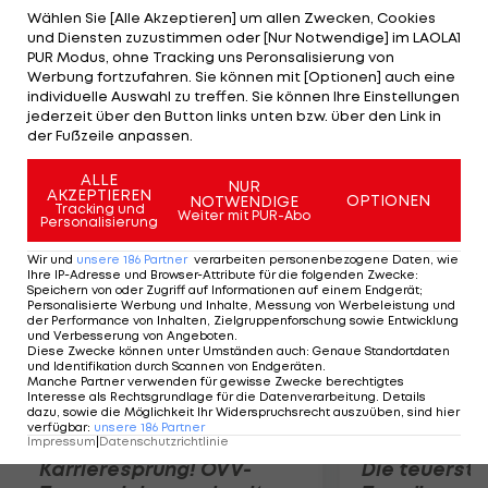
gewinnen ihr Erstrunden-Spiel in der Quali,
Wählen Sie [Alle Akzeptieren] um allen Zwecken, Cookies
und Diensten zuzustimmen oder [Nur Notwendige] im LAOLA1
scheitern aber an Evandro/Vitor Felipe.
PUR Modus, ohne Tracking uns Peronsalisierung von
Kunert/Dressler verlieren in Runde 1. Zwei
Werbung fortzufahren. Sie können mit [Optionen] auch eine
individuelle Auswahl zu treffen. Sie können Ihre Einstellungen
Niederlagen in den Gruppenspielen setzt es für
jederzeit über den Button links unten bzw. über den Link in
Schwaiger/Chukwuma und Hansel/Zass. Beide
der Fußzeile anpassen.
Duos haben dennoch Aufstiegs-Chancen.
ALLE
NUR
AKZEPTIEREN
OPTIONEN
NOTWENDIGE
Mehr zum Thema
Tracking und
Weiter mit PUR-Abo
Personalisierung
Wir und
unsere
186
Partner
verarbeiten personenbezogene Daten, wie
Ihre IP-Adresse und Browser-Attribute für die folgenden Zwecke
:
Speichern von oder Zugriff auf Informationen auf einem Endgerät;
Personalisierte Werbung und Inhalte, Messung von Werbeleistung und
der Performance von Inhalten, Zielgruppenforschung sowie Entwicklung
und Verbesserung von Angeboten
.
Diese Zwecke können unter Umständen auch
:
Genaue Standortdaten
und Identifikation durch Scannen von Endgeräten
.
Manche Partner verwenden für gewisse Zwecke berechtigtes
Interesse als Rechtsgrundlage für die Datenverarbeitung. Details
dazu, sowie die Möglichkeit Ihr Widerspruchsrecht auszuüben, sind hier
verfügbar
:
unsere
186
Partner
Impressum
|
Datenschutzrichtlinie
Karrieresprung! ÖVV-
Die teuerst