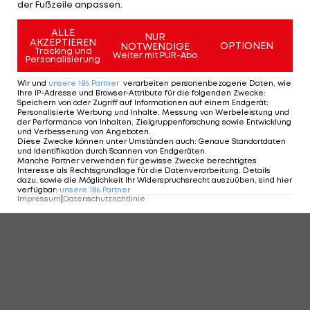
der Fußzeile anpassen.
KOMMENTARE
ALLE
NUR
AKZEPTIEREN
OPTIONEN
NOTWENDIGE
Tracking und
Weiter mit PUR-Abo
Personalisierung
Wir und
unsere
186
Partner
verarbeiten personenbezogene Daten, wie
Ihre IP-Adresse und Browser-Attribute für die folgenden Zwecke
:
Speichern von oder Zugriff auf Informationen auf einem Endgerät;
Personalisierte Werbung und Inhalte, Messung von Werbeleistung und
der Performance von Inhalten, Zielgruppenforschung sowie Entwicklung
und Verbesserung von Angeboten
.
Diese Zwecke können unter Umständen auch
:
Genaue Standortdaten
und Identifikation durch Scannen von Endgeräten
.
Manche Partner verwenden für gewisse Zwecke berechtigtes
Interesse als Rechtsgrundlage für die Datenverarbeitung. Details
dazu, sowie die Möglichkeit Ihr Widerspruchsrecht auszuüben, sind hier
verfügbar
:
unsere
186
Partner
Impressum
|
Datenschutzrichtlinie