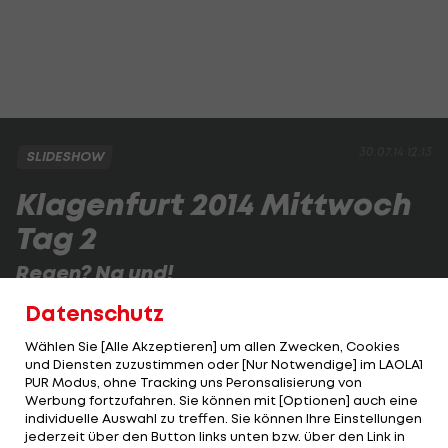
30.07.14 12:13
SLIDESHOW
Klagenfurt 2014 Mittwoch
Tag 2
Regen? Na und!
Der zweite Tag in Klagenfurt beginnt nass. Die
Datenschutz
Fans lassen sich die Laune aber nicht verderben.
Wählen Sie [Alle Akzeptieren] um allen Zwecken, Cookies
und Diensten zuzustimmen oder [Nur Notwendige] im LAOLA1
PUR Modus, ohne Tracking uns Peronsalisierung von
1 VON 33
Werbung fortzufahren. Sie können mit [Optionen] auch eine
individuelle Auswahl zu treffen. Sie können Ihre Einstellungen
jederzeit über den Button links unten bzw. über den Link in