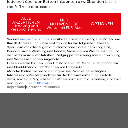
jederzeit über den Button links unten bzw. über den Link in
der Fußzeile anpassen.
ALLE
NUR
AKZEPTIEREN
KOMMENTARE
OPTIONEN
NOTWENDIGE
Tracking und
Weiter mit PUR-Abo
Personalisierung
Wir und
unsere
186
Partner
verarbeiten personenbezogene Daten, wie
Ihre IP-Adresse und Browser-Attribute für die folgenden Zwecke
:
Speichern von oder Zugriff auf Informationen auf einem Endgerät;
Personalisierte Werbung und Inhalte, Messung von Werbeleistung und
der Performance von Inhalten, Zielgruppenforschung sowie Entwicklung
und Verbesserung von Angeboten
.
Diese Zwecke können unter Umständen auch
:
Genaue Standortdaten
und Identifikation durch Scannen von Endgeräten
.
Manche Partner verwenden für gewisse Zwecke berechtigtes
Interesse als Rechtsgrundlage für die Datenverarbeitung. Details
dazu, sowie die Möglichkeit Ihr Widerspruchsrecht auszuüben, sind hier
verfügbar
:
unsere
186
Partner
Impressum
|
Datenschutzrichtlinie