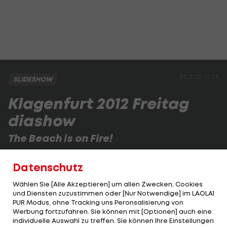
20.07.12 19:28
SLIDESHOW
Klagenfurt 2012 Freitag
diashow
The Beach is on Fire!
Beim Grand-Slam-Turnier in Klagenfurt sind am
Datenschutz
vierten Tag zwar auch alle österreichischen
Herren-Teams ausgeschieden, das tat der tollen
Wählen Sie [Alle Akzeptieren] um allen Zwecken, Cookies
und Diensten zuzustimmen oder [Nur Notwendige] im LAOLA1
Stimmung keinen Abbruch.
PUR Modus, ohne Tracking uns Peronsalisierung von
Werbung fortzufahren. Sie können mit [Optionen] auch eine
individuelle Auswahl zu treffen. Sie können Ihre Einstellungen
1 VON 24