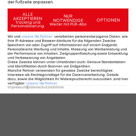
der Fußzeile anpassen.
ALLE
NUR
AKZEPTIEREN
OPTIONEN
NOTWENDIGE
Tracking und
Weiter mit PUR-Abo
Personalisierung
Wir und
unsere
186
Partner
verarbeiten personenbezogene Daten, wie
Ihre IP-Adresse und Browser-Attribute für die folgenden Zwecke
:
Speichern von oder Zugriff auf Informationen auf einem Endgerät;
Personalisierte Werbung und Inhalte, Messung von Werbeleistung und
der Performance von Inhalten, Zielgruppenforschung sowie Entwicklung
und Verbesserung von Angeboten
.
Diese Zwecke können unter Umständen auch
:
Genaue Standortdaten
und Identifikation durch Scannen von Endgeräten
.
Manche Partner verwenden für gewisse Zwecke berechtigtes
Interesse als Rechtsgrundlage für die Datenverarbeitung. Details
dazu, sowie die Möglichkeit Ihr Widerspruchsrecht auszuüben, sind hier
verfügbar
:
unsere
186
Partner
Impressum
|
Datenschutzrichtlinie