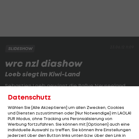
23.06.12 11:09
SLIDESHOW
wrc nzl diashow
Loeb siegt im Kiwi-Land
Sebastien Loeb gewinnt die Rallye Neuseeland.
Datenschutz
1 VON 20
Wählen Sie [Alle Akzeptieren] um allen Zwecken, Cookies
und Diensten zuzustimmen oder [Nur Notwendige] im LAOLA1
PUR Modus, ohne Tracking uns Peronsalisierung von
Werbung fortzufahren. Sie können mit [Optionen] auch eine
KOMMENTARE
individuelle Auswahl zu treffen. Sie können Ihre Einstellungen
jederzeit über den Button links unten bzw. über den Link in