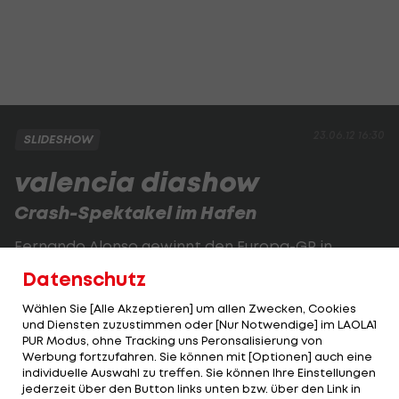
23.06.12 16:30
SLIDESHOW
valencia diashow
Crash-Spektakel im Hafen
Fernando Alonso gewinnt den Europa-GP in
Valencia.
Datenschutz
Wählen Sie [Alle Akzeptieren] um allen Zwecken, Cookies
1 VON 32
und Diensten zuzustimmen oder [Nur Notwendige] im LAOLA1
PUR Modus, ohne Tracking uns Peronsalisierung von
Werbung fortzufahren. Sie können mit [Optionen] auch eine
individuelle Auswahl zu treffen. Sie können Ihre Einstellungen
jederzeit über den Button links unten bzw. über den Link in