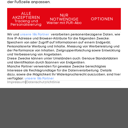
KOMMENTARE
der Fußzeile anpassen.
ALLE
NUR
AKZEPTIEREN
OPTIONEN
NOTWENDIGE
Tracking und
Weiter mit PUR-Abo
Personalisierung
Wir und
unsere
186
Partner
verarbeiten personenbezogene Daten, wie
Ihre IP-Adresse und Browser-Attribute für die folgenden Zwecke
:
Speichern von oder Zugriff auf Informationen auf einem Endgerät;
Personalisierte Werbung und Inhalte, Messung von Werbeleistung und
der Performance von Inhalten, Zielgruppenforschung sowie Entwicklung
und Verbesserung von Angeboten
.
Diese Zwecke können unter Umständen auch
:
Genaue Standortdaten
und Identifikation durch Scannen von Endgeräten
.
Manche Partner verwenden für gewisse Zwecke berechtigtes
Interesse als Rechtsgrundlage für die Datenverarbeitung. Details
dazu, sowie die Möglichkeit Ihr Widerspruchsrecht auszuüben, sind hier
verfügbar
:
unsere
186
Partner
Impressum
|
Datenschutzrichtlinie