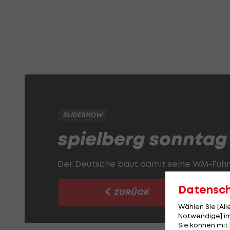
SLIDESHOW
spielberg sonntag
Der Deutsche baut damit seine WM-Führun
Datensc
ZURÜCK
Wählen Sie [Al
Notwendige] im
Sie können mit 