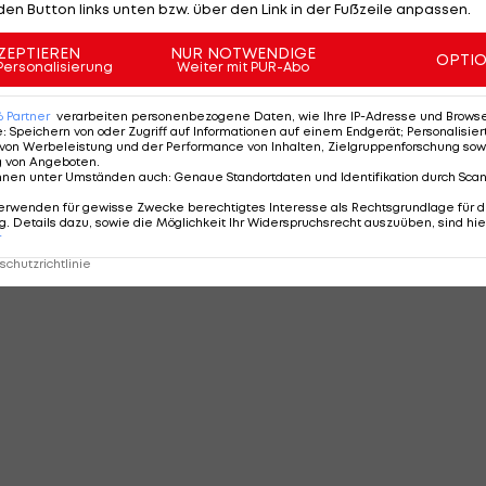
den Button links unten bzw. über den Link in der Fußzeile anpassen.
MMENTARE
ZEPTIEREN
NUR NOTWENDIGE
OPTI
Personalisierung
Weiter mit PUR-Abo
6
Partner
verarbeiten personenbezogene Daten, wie Ihre IP-Adresse und Browser-
e
:
Speichern von oder Zugriff auf Informationen auf einem Endgerät; Personalisi
von Werbeleistung und der Performance von Inhalten, Zielgruppenforschung sow
g von Angeboten
.
nnen unter Umständen auch
:
Genaue Standortdaten und Identifikation durch Sca
erwenden für gewisse Zwecke berechtigtes Interesse als Rechtsgrundlage für d
. Details dazu, sowie die Möglichkeit Ihr Widerspruchsrecht auszuüben, sind hie
r
chutzrichtlinie