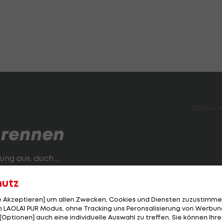
22.06.14 1
 rennen
g aus, auch ...
hutz
WEITER
SEITE
2 VON 20
le Akzeptieren] um allen Zwecken, Cookies und Diensten zuzustimme
 LAOLA1 PUR Modus, ohne Tracking uns Peronsalisierung von Werbung
[Optionen] auch eine individuelle Auswahl zu treffen. Sie können Ihre