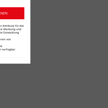
ONEN
Attribute für die
erte Werbung und
ie Entwicklung
nnen von
ie
r verfügbar
: