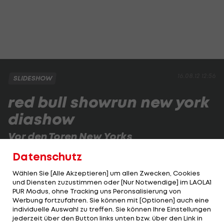
16.08.12 12:56
SLIDESHOW
red bull showrun new york
diashow
Vor den Toren New Yorks
Red Bull Racing testete schon einmal die Strecke,
Datenschutz
...
Wählen Sie [Alle Akzeptieren] um allen Zwecken, Cookies
und Diensten zuzustimmen oder [Nur Notwendige] im LAOLA1
PUR Modus, ohne Tracking uns Peronsalisierung von
1 VON 12
Werbung fortzufahren. Sie können mit [Optionen] auch eine
individuelle Auswahl zu treffen. Sie können Ihre Einstellungen
jederzeit über den Button links unten bzw. über den Link in