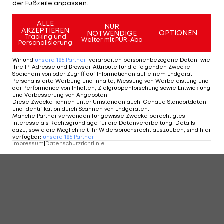
der Fußzeile anpassen.
KOMMENTARE
ALLE
NUR
AKZEPTIEREN
OPTIONEN
NOTWENDIGE
Tracking und
Weiter mit PUR-Abo
Personalisierung
Wir und
unsere
186
Partner
verarbeiten personenbezogene Daten, wie
Ihre IP-Adresse und Browser-Attribute für die folgenden Zwecke
:
Speichern von oder Zugriff auf Informationen auf einem Endgerät;
Personalisierte Werbung und Inhalte, Messung von Werbeleistung und
der Performance von Inhalten, Zielgruppenforschung sowie Entwicklung
und Verbesserung von Angeboten
.
Diese Zwecke können unter Umständen auch
:
Genaue Standortdaten
und Identifikation durch Scannen von Endgeräten
.
Manche Partner verwenden für gewisse Zwecke berechtigtes
Interesse als Rechtsgrundlage für die Datenverarbeitung. Details
dazu, sowie die Möglichkeit Ihr Widerspruchsrecht auszuüben, sind hier
verfügbar
:
unsere
186
Partner
Impressum
|
Datenschutzrichtlinie