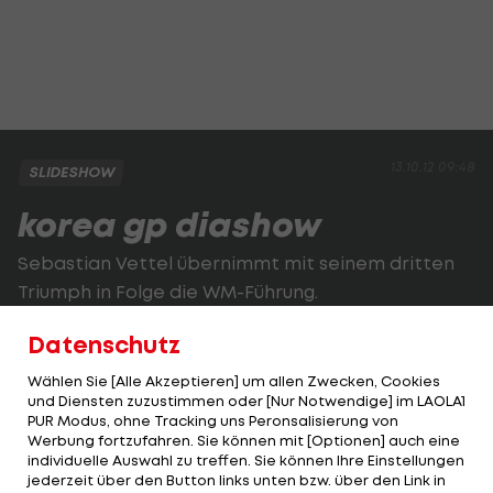
13.10.12 09:48
SLIDESHOW
korea gp diashow
Sebastian Vettel übernimmt mit seinem dritten
Triumph in Folge die WM-Führung.
Datenschutz
2 VON 26
Wählen Sie [Alle Akzeptieren] um allen Zwecken, Cookies
und Diensten zuzustimmen oder [Nur Notwendige] im LAOLA1
PUR Modus, ohne Tracking uns Peronsalisierung von
Werbung fortzufahren. Sie können mit [Optionen] auch eine
KOMMENTARE
individuelle Auswahl zu treffen. Sie können Ihre Einstellungen
jederzeit über den Button links unten bzw. über den Link in