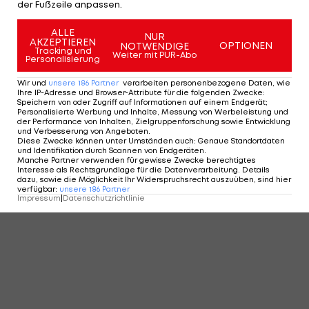
der Fußzeile anpassen.
ALLE
NUR
AKZEPTIEREN
OPTIONEN
NOTWENDIGE
Tracking und
Weiter mit PUR-Abo
Personalisierung
Wir und
unsere
186
Partner
verarbeiten personenbezogene Daten, wie
Ihre IP-Adresse und Browser-Attribute für die folgenden Zwecke
:
Speichern von oder Zugriff auf Informationen auf einem Endgerät;
Personalisierte Werbung und Inhalte, Messung von Werbeleistung und
der Performance von Inhalten, Zielgruppenforschung sowie Entwicklung
und Verbesserung von Angeboten
.
Diese Zwecke können unter Umständen auch
:
Genaue Standortdaten
und Identifikation durch Scannen von Endgeräten
.
Manche Partner verwenden für gewisse Zwecke berechtigtes
Interesse als Rechtsgrundlage für die Datenverarbeitung. Details
dazu, sowie die Möglichkeit Ihr Widerspruchsrecht auszuüben, sind hier
verfügbar
:
unsere
186
Partner
Impressum
|
Datenschutzrichtlinie