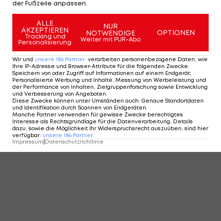
der Fußzeile anpassen.
KOMMENTARE
ALLE
NUR
AKZEPTIEREN
OPTIONEN
NOTWENDIGE
Tracking und
Weiter mit PUR-Abo
Personalisierung
Wir und
unsere
186
Partner
verarbeiten personenbezogene Daten, wie
Ihre IP-Adresse und Browser-Attribute für die folgenden Zwecke
:
Speichern von oder Zugriff auf Informationen auf einem Endgerät;
Personalisierte Werbung und Inhalte, Messung von Werbeleistung und
der Performance von Inhalten, Zielgruppenforschung sowie Entwicklung
und Verbesserung von Angeboten
.
Diese Zwecke können unter Umständen auch
:
Genaue Standortdaten
und Identifikation durch Scannen von Endgeräten
.
Manche Partner verwenden für gewisse Zwecke berechtigtes
Interesse als Rechtsgrundlage für die Datenverarbeitung. Details
dazu, sowie die Möglichkeit Ihr Widerspruchsrecht auszuüben, sind hier
verfügbar
:
unsere
186
Partner
Impressum
|
Datenschutzrichtlinie