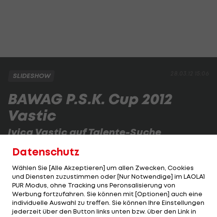
28.03.12 15:06
SLIDESHOW
BAWAG P.S.K. Cup 2012
Vastic
Ivica Vastic auf Talente-Suche
Das Quali-Turnier für den BAWAG P.S.K. Cup 2012 am
Datenschutz
Wienerberg hatte es in sich.
Wählen Sie [Alle Akzeptieren] um allen Zwecken, Cookies
und Diensten zuzustimmen oder [Nur Notwendige] im LAOLA1
PUR Modus, ohne Tracking uns Peronsalisierung von
1 VON 24
Werbung fortzufahren. Sie können mit [Optionen] auch eine
individuelle Auswahl zu treffen. Sie können Ihre Einstellungen
jederzeit über den Button links unten bzw. über den Link in