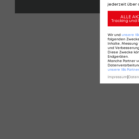
jederzeit über 
ALLE AK
Tracking und 
KO
Wir und
unsere
18
folgenden Zweck
Inhalte, Messung 
und Verbesserun
Diese Zwecke kö
Endgeräten
.
Manche Partner v
Datenverarbeitung
unsere
186
Partne
Impressum
|
Datens