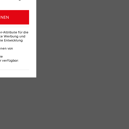
ONEN
Attribute für die
erte Werbung und
ie Entwicklung
nnen von
ie
r verfügbar
: