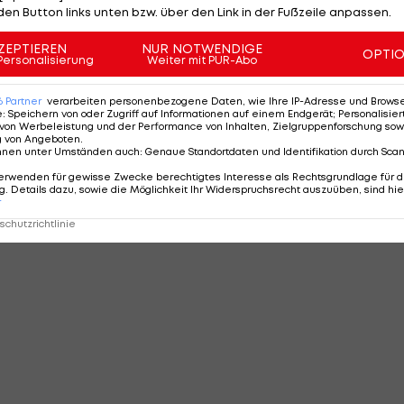
den Button links unten bzw. über den Link in der Fußzeile anpassen.
ZEPTIEREN
NUR NOTWENDIGE
OPTI
Personalisierung
Weiter mit PUR-Abo
MMENTARE
6
Partner
verarbeiten personenbezogene Daten, wie Ihre IP-Adresse und Browser-
e
:
Speichern von oder Zugriff auf Informationen auf einem Endgerät; Personalisi
von Werbeleistung und der Performance von Inhalten, Zielgruppenforschung sow
g von Angeboten
.
nnen unter Umständen auch
:
Genaue Standortdaten und Identifikation durch Sca
erwenden für gewisse Zwecke berechtigtes Interesse als Rechtsgrundlage für d
. Details dazu, sowie die Möglichkeit Ihr Widerspruchsrecht auszuüben, sind hie
r
chutzrichtlinie