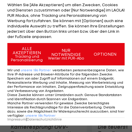
man ähnlich weit vorne rangierte, ist aber noch
Wählen Sie [Alle Akzeptieren] um allen Zwecken, Cookies
und Diensten zuzustimmen oder [Nur Notwendige] im LAOLA1
nicht lange her. Im September 2012 war man 49.
PUR Modus, ohne Tracking uns Peronsalisierung von
Brasilien springt durch den Gewinn des Confed-
Werbung fortzufahren. Sie können mit [Optionen] auch eine
individuelle Auswahl zu treffen. Sie können Ihre Einstellungen
Cups vom 22. auf den neunten Platz. In Führung
jederzeit über den Button links unten bzw. über den Link in
liegt Spanien vor Deutschland und Kolumbien
der Fußzeile anpassen.
(zuletzt 7.).
ALLE
NUR
AKZEPTIEREN
OPTIONEN
NOTWENDIGE
Mehr zum Thema
Tracking und
Weiter mit PUR-Abo
Personalisierung
Wir und
unsere
186
Partner
verarbeiten personenbezogene Daten, wie
Ihre IP-Adresse und Browser-Attribute für die folgenden Zwecke
:
Speichern von oder Zugriff auf Informationen auf einem Endgerät;
Personalisierte Werbung und Inhalte, Messung von Werbeleistung und
der Performance von Inhalten, Zielgruppenforschung sowie Entwicklung
und Verbesserung von Angeboten
.
Diese Zwecke können unter Umständen auch
:
Genaue Standortdaten
und Identifikation durch Scannen von Endgeräten
.
Manche Partner verwenden für gewisse Zwecke berechtigtes
Interesse als Rechtsgrundlage für die Datenverarbeitung. Details
dazu, sowie die Möglichkeit Ihr Widerspruchsrecht auszuüben, sind hier
verfügbar
:
unsere
186
Partner
Impressum
|
Datenschutzrichtlinie
Karrieresprung! ÖVV-
Die teuerst