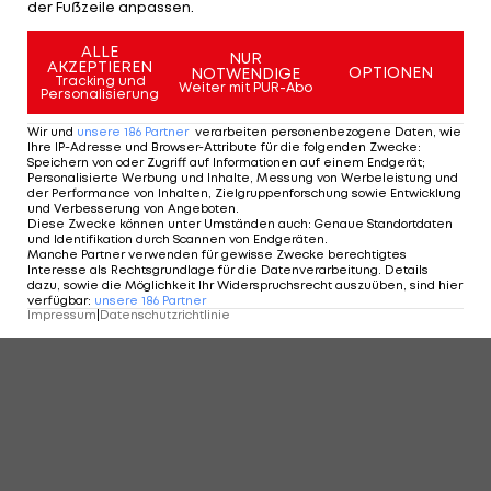
der Fußzeile anpassen.
KOMMENTARE
ALLE
NUR
AKZEPTIEREN
OPTIONEN
NOTWENDIGE
Tracking und
Weiter mit PUR-Abo
Personalisierung
Wir und
unsere
186
Partner
verarbeiten personenbezogene Daten, wie
Ihre IP-Adresse und Browser-Attribute für die folgenden Zwecke
:
Speichern von oder Zugriff auf Informationen auf einem Endgerät;
Personalisierte Werbung und Inhalte, Messung von Werbeleistung und
der Performance von Inhalten, Zielgruppenforschung sowie Entwicklung
und Verbesserung von Angeboten
.
Diese Zwecke können unter Umständen auch
:
Genaue Standortdaten
und Identifikation durch Scannen von Endgeräten
.
Manche Partner verwenden für gewisse Zwecke berechtigtes
Interesse als Rechtsgrundlage für die Datenverarbeitung. Details
dazu, sowie die Möglichkeit Ihr Widerspruchsrecht auszuüben, sind hier
verfügbar
:
unsere
186
Partner
Impressum
|
Datenschutzrichtlinie