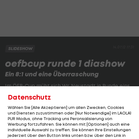
14.07.12 17:31
SLIDESHOW
oefbcup runde 1 diashow
Ein 8:1 und eine Überraschung
Im ÖFB-Cup müht sich Wr. Neustadt in Runde eins
zu einem knappen Sieg beim FC Wolfurt
Datenschutz
(Vorarlbergliga) ...
Wählen Sie [Alle Akzeptieren] um allen Zwecken, Cookies
und Diensten zuzustimmen oder [Nur Notwendige] im LAOLA1
PUR Modus, ohne Tracking uns Peronsalisierung von
1 VON 70
Werbung fortzufahren. Sie können mit [Optionen] auch eine
individuelle Auswahl zu treffen. Sie können Ihre Einstellungen
jederzeit über den Button links unten bzw. über den Link in