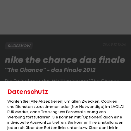
20.08.12 15:56
SLIDESHOW
nike the chance das finale
"The Chance" - das Finale 2012
Die Teilnehmer des Weltfinales von "The Chance
2012" auf Schnitzeljagd durch Barcelona.
Datenschutz
Wählen Sie [Alle Akzeptieren] um allen Zwecken, Cookies
1 VON 8
und Diensten zuzustimmen oder [Nur Notwendige] im LAOLA1
PUR Modus, ohne Tracking uns Peronsalisierung von
Werbung fortzufahren. Sie können mit [Optionen] auch eine
individuelle Auswahl zu treffen. Sie können Ihre Einstellungen
jederzeit über den Button links unten bzw. über den Link in