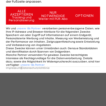
KOMMENTARE
der Fußzeile anpassen.
ALLE
NUR
AKZEPTIEREN
OPTIONEN
NOTWENDIGE
Tracking und
Weiter mit PUR-Abo
Personalisierung
Wir und
unsere
186
Partner
verarbeiten personenbezogene Daten, wie
Ihre IP-Adresse und Browser-Attribute für die folgenden Zwecke
:
Speichern von oder Zugriff auf Informationen auf einem Endgerät;
Personalisierte Werbung und Inhalte, Messung von Werbeleistung und
der Performance von Inhalten, Zielgruppenforschung sowie Entwicklung
und Verbesserung von Angeboten
.
Diese Zwecke können unter Umständen auch
:
Genaue Standortdaten
und Identifikation durch Scannen von Endgeräten
.
Manche Partner verwenden für gewisse Zwecke berechtigtes
Interesse als Rechtsgrundlage für die Datenverarbeitung. Details
dazu, sowie die Möglichkeit Ihr Widerspruchsrecht auszuüben, sind hier
verfügbar
:
unsere
186
Partner
Impressum
|
Datenschutzrichtlinie