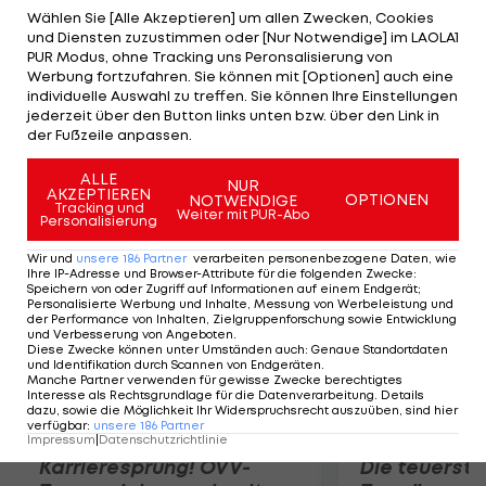
einem Heimspiel gegen Real Sociedad. Das
Wählen Sie [Alle Akzeptieren] um allen Zwecken, Cookies
und Diensten zuzustimmen oder [Nur Notwendige] im LAOLA1
Highlight in Spaniens oberster Spielklasse ist auch
PUR Modus, ohne Tracking uns Peronsalisierung von
schon terminiert: "El Clasico" steigt am 7. Oktober
Werbung fortzufahren. Sie können mit [Optionen] auch eine
individuelle Auswahl zu treffen. Sie können Ihre Einstellungen
in Barcelona und am 3. März 2013 in Madrid. LAOLA1
jederzeit über den Button links unten bzw. über den Link in
überträgt wie gewohnt alle Spiele LIVE und
der Fußzeile anpassen.
exklusiv.
ALLE
NUR
AKZEPTIEREN
OPTIONEN
NOTWENDIGE
Mehr zum Thema
Tracking und
Weiter mit PUR-Abo
Personalisierung
Wir und
unsere
186
Partner
verarbeiten personenbezogene Daten, wie
Ihre IP-Adresse und Browser-Attribute für die folgenden Zwecke
:
Speichern von oder Zugriff auf Informationen auf einem Endgerät;
Personalisierte Werbung und Inhalte, Messung von Werbeleistung und
der Performance von Inhalten, Zielgruppenforschung sowie Entwicklung
und Verbesserung von Angeboten
.
Diese Zwecke können unter Umständen auch
:
Genaue Standortdaten
und Identifikation durch Scannen von Endgeräten
.
Manche Partner verwenden für gewisse Zwecke berechtigtes
Interesse als Rechtsgrundlage für die Datenverarbeitung. Details
dazu, sowie die Möglichkeit Ihr Widerspruchsrecht auszuüben, sind hier
verfügbar
:
unsere
186
Partner
Impressum
|
Datenschutzrichtlinie
Karrieresprung! ÖVV-
Die teuerst