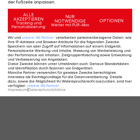
der Fußzeile anpassen.
KOMMENTARE
ALLE
NUR
AKZEPTIEREN
OPTIONEN
NOTWENDIGE
Tracking und
Weiter mit PUR-Abo
Personalisierung
Wir und
unsere
186
Partner
verarbeiten personenbezogene Daten, wie
Ihre IP-Adresse und Browser-Attribute für die folgenden Zwecke
:
Speichern von oder Zugriff auf Informationen auf einem Endgerät;
Personalisierte Werbung und Inhalte, Messung von Werbeleistung und
der Performance von Inhalten, Zielgruppenforschung sowie Entwicklung
und Verbesserung von Angeboten
.
Diese Zwecke können unter Umständen auch
:
Genaue Standortdaten
und Identifikation durch Scannen von Endgeräten
.
Manche Partner verwenden für gewisse Zwecke berechtigtes
Interesse als Rechtsgrundlage für die Datenverarbeitung. Details
dazu, sowie die Möglichkeit Ihr Widerspruchsrecht auszuüben, sind hier
verfügbar
:
unsere
186
Partner
Impressum
|
Datenschutzrichtlinie