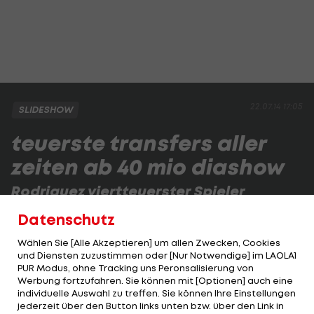
22.07.14 17:05
SLIDESHOW
teuerste transfers aller
zeiten ab 40 mio diashow
Rodriguez viertteuerster Spieler
41 Transfers waren bisher mindestens 40 Mio. Euro
Datenschutz
schwer. Das sind die Rekord-Deals:
Wählen Sie [Alle Akzeptieren] um allen Zwecken, Cookies
und Diensten zuzustimmen oder [Nur Notwendige] im LAOLA1
PUR Modus, ohne Tracking uns Peronsalisierung von
1 VON 83
Werbung fortzufahren. Sie können mit [Optionen] auch eine
individuelle Auswahl zu treffen. Sie können Ihre Einstellungen
jederzeit über den Button links unten bzw. über den Link in