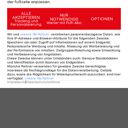
KOMMENTARE
der Fußzeile anpassen.
ALLE
NUR
AKZEPTIEREN
OPTIONEN
NOTWENDIGE
Tracking und
Weiter mit PUR-Abo
Personalisierung
Wir und
unsere
186
Partner
verarbeiten personenbezogene Daten, wie
Ihre IP-Adresse und Browser-Attribute für die folgenden Zwecke
:
Speichern von oder Zugriff auf Informationen auf einem Endgerät;
Personalisierte Werbung und Inhalte, Messung von Werbeleistung und
der Performance von Inhalten, Zielgruppenforschung sowie Entwicklung
und Verbesserung von Angeboten
.
Diese Zwecke können unter Umständen auch
:
Genaue Standortdaten
und Identifikation durch Scannen von Endgeräten
.
Manche Partner verwenden für gewisse Zwecke berechtigtes
Interesse als Rechtsgrundlage für die Datenverarbeitung. Details
dazu, sowie die Möglichkeit Ihr Widerspruchsrecht auszuüben, sind hier
verfügbar
:
unsere
186
Partner
Impressum
|
Datenschutzrichtlinie