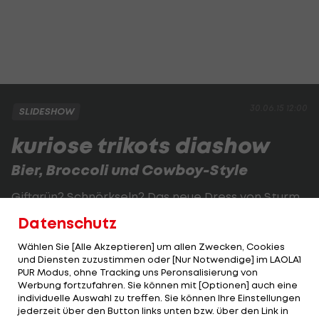
30.06.15 12:00
SLIDESHOW
kuriose trikots diashow
Bier, Broccoli und Cowboy-Style
Giftgrün? Schnörkseln? Das neue Dress von Sturm
Graz sorgt für wenig Begeisterung im Netz.
Datenschutz
Wählen Sie [Alle Akzeptieren] um allen Zwecken, Cookies
1 VON 47
und Diensten zuzustimmen oder [Nur Notwendige] im LAOLA1
PUR Modus, ohne Tracking uns Peronsalisierung von
Werbung fortzufahren. Sie können mit [Optionen] auch eine
individuelle Auswahl zu treffen. Sie können Ihre Einstellungen
jederzeit über den Button links unten bzw. über den Link in