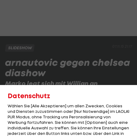
07.11.15 21:17
SLIDESHOW
arnautovic gegen chelsea
diashow
Marko legt sich mit Willian an
Nicht nur wegen seinem Tor stand Marko
Datenschutz
Arnautovic gegen Chelsea im Mittelpunkt.
Wählen Sie [Alle Akzeptieren] um allen Zwecken, Cookies
und Diensten zuzustimmen oder [Nur Notwendige] im LAOLA1
PUR Modus, ohne Tracking uns Peronsalisierung von
1 VON 13
Werbung fortzufahren. Sie können mit [Optionen] auch eine
individuelle Auswahl zu treffen. Sie können Ihre Einstellungen
jederzeit über den Button links unten bzw. über den Link in