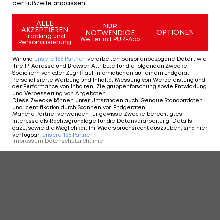
der Fußzeile anpassen.
KOMMENTARE
ALLE
NUR
AKZEPTIEREN
OPTIONEN
NOTWENDIGE
Tracking und
Weiter mit PUR-Abo
Personalisierung
Wir und
unsere
186
Partner
verarbeiten personenbezogene Daten, wie
Ihre IP-Adresse und Browser-Attribute für die folgenden Zwecke
:
Speichern von oder Zugriff auf Informationen auf einem Endgerät;
Personalisierte Werbung und Inhalte, Messung von Werbeleistung und
der Performance von Inhalten, Zielgruppenforschung sowie Entwicklung
und Verbesserung von Angeboten
.
Diese Zwecke können unter Umständen auch
:
Genaue Standortdaten
und Identifikation durch Scannen von Endgeräten
.
Manche Partner verwenden für gewisse Zwecke berechtigtes
Interesse als Rechtsgrundlage für die Datenverarbeitung. Details
dazu, sowie die Möglichkeit Ihr Widerspruchsrecht auszuüben, sind hier
verfügbar
:
unsere
186
Partner
Impressum
|
Datenschutzrichtlinie