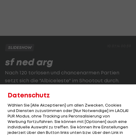
10.07.14 00:59
SLIDESHOW
sf ned arg
Nach 120 torlosen und chancenarmen Partien
setzt sich die "Albiceleste" im Shootout durch.
Datenschutz
2 VON 43
Wählen Sie [Alle Akzeptieren] um allen Zwecken, Cookies
und Diensten zuzustimmen oder [Nur Notwendige] im LAOLA1
PUR Modus, ohne Tracking uns Peronsalisierung von
Werbung fortzufahren. Sie können mit [Optionen] auch eine
KOMMENTARE
individuelle Auswahl zu treffen. Sie können Ihre Einstellungen
jederzeit über den Button links unten bzw. über den Link in