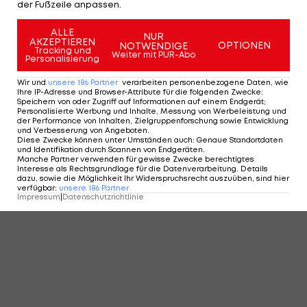
der Fußzeile anpassen.
ALLE
NUR
AKZEPTIEREN
OPTIONEN
NOTWENDIGE
Tracking und
Weiter mit PUR-Abo
Personalisierung
Wir und
unsere
186
Partner
verarbeiten personenbezogene Daten, wie
Ihre IP-Adresse und Browser-Attribute für die folgenden Zwecke
:
Speichern von oder Zugriff auf Informationen auf einem Endgerät;
Personalisierte Werbung und Inhalte, Messung von Werbeleistung und
der Performance von Inhalten, Zielgruppenforschung sowie Entwicklung
und Verbesserung von Angeboten
.
Diese Zwecke können unter Umständen auch
:
Genaue Standortdaten
und Identifikation durch Scannen von Endgeräten
.
Manche Partner verwenden für gewisse Zwecke berechtigtes
Interesse als Rechtsgrundlage für die Datenverarbeitung. Details
dazu, sowie die Möglichkeit Ihr Widerspruchsrecht auszuüben, sind hier
verfügbar
:
unsere
186
Partner
Impressum
|
Datenschutzrichtlinie