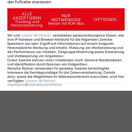
der Fußzeile anpassen.
KOMMENTARE
ALLE
NUR
AKZEPTIEREN
OPTIONEN
NOTWENDIGE
Tracking und
Weiter mit PUR-Abo
Personalisierung
Wir und
unsere
186
Partner
verarbeiten personenbezogene Daten, wie
Ihre IP-Adresse und Browser-Attribute für die folgenden Zwecke
:
Speichern von oder Zugriff auf Informationen auf einem Endgerät;
Personalisierte Werbung und Inhalte, Messung von Werbeleistung und
der Performance von Inhalten, Zielgruppenforschung sowie Entwicklung
und Verbesserung von Angeboten
.
Diese Zwecke können unter Umständen auch
:
Genaue Standortdaten
und Identifikation durch Scannen von Endgeräten
.
Manche Partner verwenden für gewisse Zwecke berechtigtes
Interesse als Rechtsgrundlage für die Datenverarbeitung. Details
dazu, sowie die Möglichkeit Ihr Widerspruchsrecht auszuüben, sind hier
verfügbar
:
unsere
186
Partner
Impressum
|
Datenschutzrichtlinie