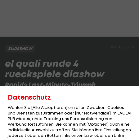
09.08.12 21:35
SLIDESHOW
el quali runde 4
rueckspiele diashow
Rapids Last-Minute-Triumph
Rapid schlägt Vojvodina mit zwei Treffern in der
Datenschutz
Nachspielzeit 2:0 und steigt in die EL-Playoffs auf.
Wählen Sie [Alle Akzeptieren] um allen Zwecken, Cookies
und Diensten zuzustimmen oder [Nur Notwendige] im LAOLA1
PUR Modus, ohne Tracking uns Peronsalisierung von
1 VON 53
Werbung fortzufahren. Sie können mit [Optionen] auch eine
individuelle Auswahl zu treffen. Sie können Ihre Einstellungen
jederzeit über den Button links unten bzw. über den Link in