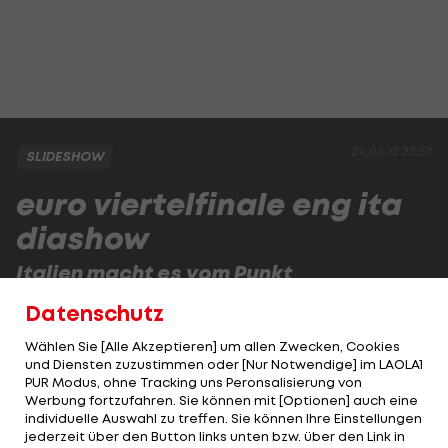
24.06.12 23:57
SLIDESHOW
euro viertelfinale eng ita
diashow
Italien macht es vom Punkt
Italien steht im EM-Halbfinale!
Datenschutz
Wählen Sie [Alle Akzeptieren] um allen Zwecken, Cookies
und Diensten zuzustimmen oder [Nur Notwendige] im LAOLA1
1 VON 34
PUR Modus, ohne Tracking uns Peronsalisierung von
Werbung fortzufahren. Sie können mit [Optionen] auch eine
individuelle Auswahl zu treffen. Sie können Ihre Einstellungen
jederzeit über den Button links unten bzw. über den Link in