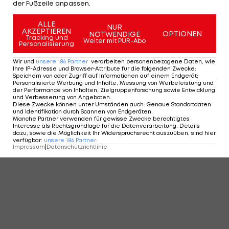
KOMMENTARE
der Fußzeile anpassen.
ALLE
NUR
AKZEPTIEREN
OPTIONEN
NOTWENDIGE
Tracking und
Weiter mit PUR-Abo
Personalisierung
Wir und
unsere
186
Partner
verarbeiten personenbezogene Daten, wie
Ihre IP-Adresse und Browser-Attribute für die folgenden Zwecke
:
Speichern von oder Zugriff auf Informationen auf einem Endgerät;
Personalisierte Werbung und Inhalte, Messung von Werbeleistung und
der Performance von Inhalten, Zielgruppenforschung sowie Entwicklung
und Verbesserung von Angeboten
.
Diese Zwecke können unter Umständen auch
:
Genaue Standortdaten
und Identifikation durch Scannen von Endgeräten
.
Manche Partner verwenden für gewisse Zwecke berechtigtes
Interesse als Rechtsgrundlage für die Datenverarbeitung. Details
dazu, sowie die Möglichkeit Ihr Widerspruchsrecht auszuüben, sind hier
verfügbar
:
unsere
186
Partner
Impressum
|
Datenschutzrichtlinie