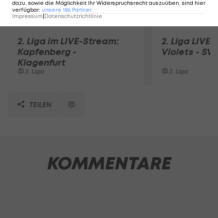
dazu, sowie die Möglichkeit Ihr Widerspruchsrecht auszuüben, sind hier
verfügbar
:
unsere
186
Partner
Impressum
|
Datenschutzrichtlinie
2. Liga im LIVE-Stream:
2. Liga LIVE:
Kapfenberg -
Violets - SV 
Klagenfurt
2. Liga
2. Liga
TEILEN
KOMMENTARE