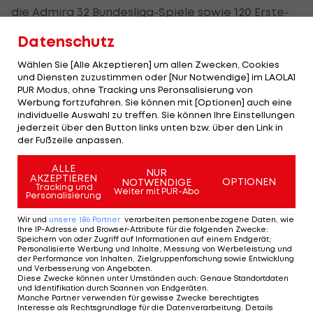
die Admira 32 Bundesliga-Spiele sowie 120 Erste-
Liga-Spiele für Altach,
LASK
und Grödig.
Datenschutz
Außerdem verstärkt der erst 19-jährige
Wählen Sie [Alle Akzeptieren] um allen Zwecken, Cookies
und Diensten zuzustimmen oder [Nur Notwendige] im LAOLA1
Innenverteidiger Michael Svoboda die Tiroler
PUR Modus, ohne Tracking uns Peronsalisierung von
Defensive. Svoboda spielte zuletzt beim FC
Werbung fortzufahren. Sie können mit [Optionen] auch eine
individuelle Auswahl zu treffen. Sie können Ihre Einstellungen
Stadlau in der
Regionalliga Ost
und absolvierte
jederzeit über den Button links unten bzw. über den Link in
dort alle Saisonspiele über die kompletten 90
der Fußzeile anpassen.
Minuten.
ALLE
NUR
AKZEPTIEREN
OPTIONEN
NOTWENDIGE
Tracking und
Weiter mit PUR-Abo
Personalisierung
Mehr zum Thema
Wir und
unsere
186
Partner
verarbeiten personenbezogene Daten, wie
Ihre IP-Adresse und Browser-Attribute für die folgenden Zwecke
:
Speichern von oder Zugriff auf Informationen auf einem Endgerät;
Personalisierte Werbung und Inhalte, Messung von Werbeleistung und
der Performance von Inhalten, Zielgruppenforschung sowie Entwicklung
und Verbesserung von Angeboten
.
Diese Zwecke können unter Umständen auch
:
Genaue Standortdaten
und Identifikation durch Scannen von Endgeräten
.
Manche Partner verwenden für gewisse Zwecke berechtigtes
Interesse als Rechtsgrundlage für die Datenverarbeitung. Details