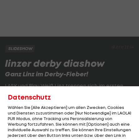
18.07.11 22:44
SLIDESHOW
linzer derby diashow
Ganz Linz im Derby-Fieber!
LASK und Blau Weiß Linz trennen sich im ersten
Liga-Derby seit 14 Jahren mit 1:1.
Datenschutz
Wählen Sie [Alle Akzeptieren] um allen Zwecken, Cookies
1 VON 24
und Diensten zuzustimmen oder [Nur Notwendige] im LAOLA1
PUR Modus, ohne Tracking uns Peronsalisierung von
Werbung fortzufahren. Sie können mit [Optionen] auch eine
individuelle Auswahl zu treffen. Sie können Ihre Einstellungen
jederzeit über den Button links unten bzw. über den Link in