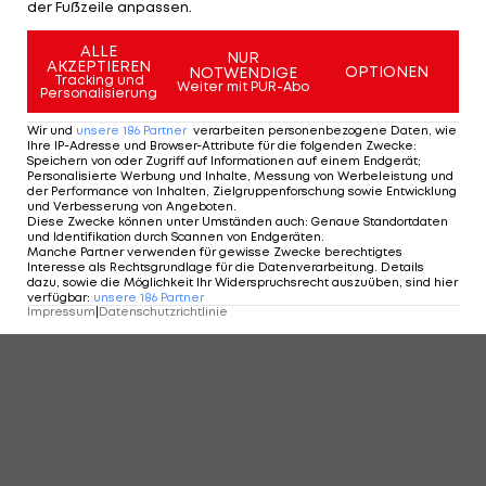
KOMMENTARE
der Fußzeile anpassen.
ALLE
NUR
AKZEPTIEREN
OPTIONEN
NOTWENDIGE
Tracking und
Weiter mit PUR-Abo
Personalisierung
Wir und
unsere
186
Partner
verarbeiten personenbezogene Daten, wie
Ihre IP-Adresse und Browser-Attribute für die folgenden Zwecke
:
Speichern von oder Zugriff auf Informationen auf einem Endgerät;
Personalisierte Werbung und Inhalte, Messung von Werbeleistung und
der Performance von Inhalten, Zielgruppenforschung sowie Entwicklung
und Verbesserung von Angeboten
.
Diese Zwecke können unter Umständen auch
:
Genaue Standortdaten
und Identifikation durch Scannen von Endgeräten
.
Manche Partner verwenden für gewisse Zwecke berechtigtes
Interesse als Rechtsgrundlage für die Datenverarbeitung. Details
dazu, sowie die Möglichkeit Ihr Widerspruchsrecht auszuüben, sind hier
verfügbar
:
unsere
186
Partner
Impressum
|
Datenschutzrichtlinie