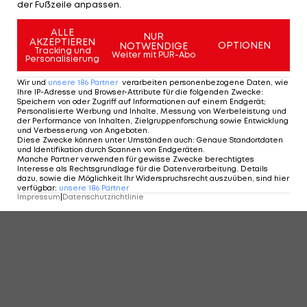
der Fußzeile anpassen.
ALLE
NUR
AKZEPTIEREN
OPTIONEN
NOTWENDIGE
Tracking und
Weiter mit PUR-Abo
Personalisierung
Wir und
unsere
186
Partner
verarbeiten personenbezogene Daten, wie
Ihre IP-Adresse und Browser-Attribute für die folgenden Zwecke
:
Speichern von oder Zugriff auf Informationen auf einem Endgerät;
Personalisierte Werbung und Inhalte, Messung von Werbeleistung und
der Performance von Inhalten, Zielgruppenforschung sowie Entwicklung
und Verbesserung von Angeboten
.
Diese Zwecke können unter Umständen auch
:
Genaue Standortdaten
und Identifikation durch Scannen von Endgeräten
.
Manche Partner verwenden für gewisse Zwecke berechtigtes
Interesse als Rechtsgrundlage für die Datenverarbeitung. Details
dazu, sowie die Möglichkeit Ihr Widerspruchsrecht auszuüben, sind hier
verfügbar
:
unsere
186
Partner
Impressum
|
Datenschutzrichtlinie