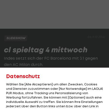
06.11.13 23:41
SLIDESHOW
cl spieltag 4 mittwoch
Indes setzt sich der FC Barcelona mit 3:1 gegen
den AC Milan durch.
Datenschutz
3 VON 18
Wählen Sie [Alle Akzeptieren] um allen Zwecken, Cookies
und Diensten zuzustimmen oder [Nur Notwendige] im LAOLA1
PUR Modus, ohne Tracking uns Peronsalisierung von
Werbung fortzufahren. Sie können mit [Optionen] auch eine
KOMMENTARE
individuelle Auswahl zu treffen. Sie können Ihre Einstellungen
jederzeit über den Button links unten bzw. über den Link in