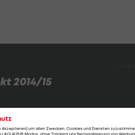
11.06.14 1
kt 2014/15
hutz
LA1
hat die besten Pics:
le Akzeptieren] um allen Zwecken, Cookies und Diensten zuzustimme
 LAOLA1 PUR Modus, ohne Tracking uns Peronsalisierung von Werbung