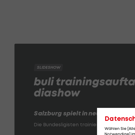
SLIDESHOW
buli trainingsaufta
diashow
Salzburg spielt in neuen Dressen
Datensc
Die Bundesligisten trainieren wieder.
LAO
Wählen Sie [Al
Notwendige] im