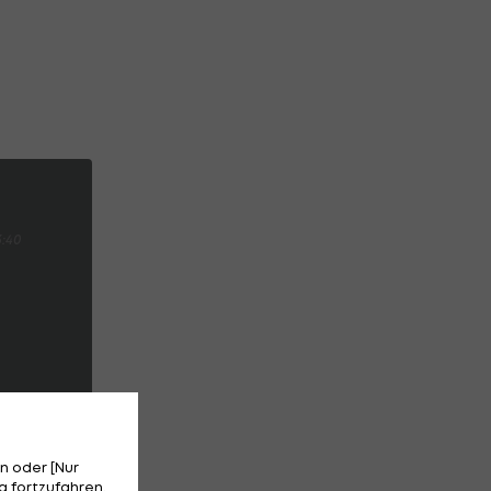
3:40
n oder [Nur
 fortzufahren.