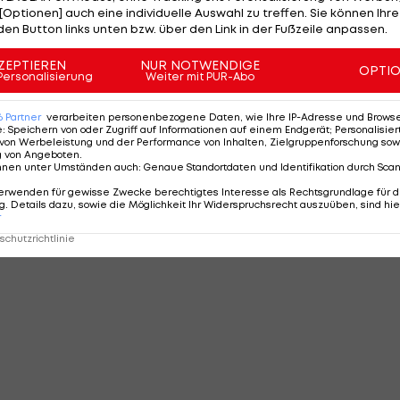
[Optionen] auch eine individuelle Auswahl zu treffen. Sie können Ihre
WEITER
SEITE
1 VON 118
den Button links unten bzw. über den Link in der Fußzeile anpassen.
ZEPTIEREN
NUR NOTWENDIGE
OPTI
Personalisierung
Weiter mit PUR-Abo
MMENTARE
6
Partner
verarbeiten personenbezogene Daten, wie Ihre IP-Adresse und Browser-
e
:
Speichern von oder Zugriff auf Informationen auf einem Endgerät; Personalisi
von Werbeleistung und der Performance von Inhalten, Zielgruppenforschung sow
g von Angeboten
.
nnen unter Umständen auch
:
Genaue Standortdaten und Identifikation durch Sca
erwenden für gewisse Zwecke berechtigtes Interesse als Rechtsgrundlage für d
. Details dazu, sowie die Möglichkeit Ihr Widerspruchsrecht auszuüben, sind hie
r
chutzrichtlinie