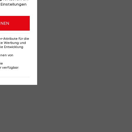
 Einstellungen
ONEN
Attribute für die
erte Werbung und
ie Entwicklung
nnen von
ie
r verfügbar
: