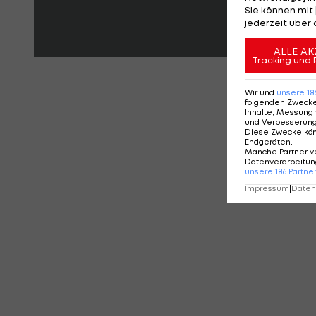
Sie können mit 
jederzeit über 
ALLE AK
Tracking und 
KO
Wir und
unsere
18
folgenden Zweck
Inhalte, Messung 
und Verbesserun
Diese Zwecke kö
Endgeräten
.
Manche Partner v
Datenverarbeitung
unsere
186
Partne
Impressum
|
Datens