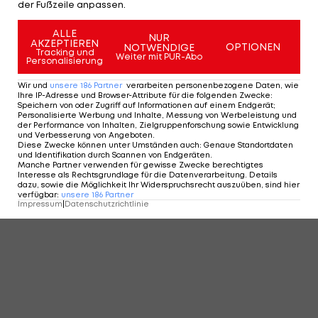
der Fußzeile anpassen.
ALLE
NUR
AKZEPTIEREN
OPTIONEN
NOTWENDIGE
Tracking und
Weiter mit PUR-Abo
Personalisierung
Wir und
unsere
186
Partner
verarbeiten personenbezogene Daten, wie
Ihre IP-Adresse und Browser-Attribute für die folgenden Zwecke
:
Speichern von oder Zugriff auf Informationen auf einem Endgerät;
Personalisierte Werbung und Inhalte, Messung von Werbeleistung und
der Performance von Inhalten, Zielgruppenforschung sowie Entwicklung
und Verbesserung von Angeboten
.
Diese Zwecke können unter Umständen auch
:
Genaue Standortdaten
und Identifikation durch Scannen von Endgeräten
.
Manche Partner verwenden für gewisse Zwecke berechtigtes
Interesse als Rechtsgrundlage für die Datenverarbeitung. Details
dazu, sowie die Möglichkeit Ihr Widerspruchsrecht auszuüben, sind hier
verfügbar
:
unsere
186
Partner
Impressum
|
Datenschutzrichtlinie