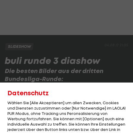
04.08.12 21:05
SLIDESHOW
buli runde 3 diashow
Die besten Bilder aus der dritten
Bundesliga-Runde:
Datenschutz
1 VON 68
Wählen Sie [Alle Akzeptieren] um allen Zwecken, Cookies
und Diensten zuzustimmen oder [Nur Notwendige] im LAOLA1
PUR Modus, ohne Tracking uns Peronsalisierung von
Werbung fortzufahren. Sie können mit [Optionen] auch eine
KOMMENTARE
individuelle Auswahl zu treffen. Sie können Ihre Einstellungen
jederzeit über den Button links unten bzw. über den Link in