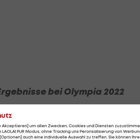
Ergebnisse bei Olympia 2022
mer:innen in Peking
hutz
le Akzeptieren] um allen Zwecken, Cookies und Diensten zuzustimme
 LAOLA1 PUR Modus, ohne Tracking uns Peronsalisierung von Werbung
[Optionen] auch eine individuelle Auswahl zu treffen. Sie können Ihre