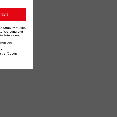
ONEN
Attribute für die
erte Werbung und
ie Entwicklung
nnen von
ie
r verfügbar
: