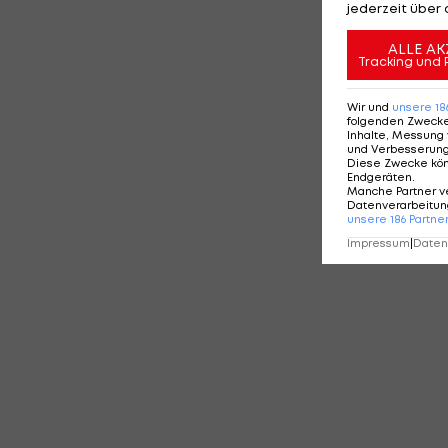
jederzeit über 
ALLE AK
Tracking und 
Wir und
unsere
18
folgenden Zweck
Inhalte, Messung 
und Verbesserun
Diese Zwecke kö
Endgeräten
.
Manche Partner v
Datenverarbeitung
unsere
186
Partne
Impressum
|
Datens