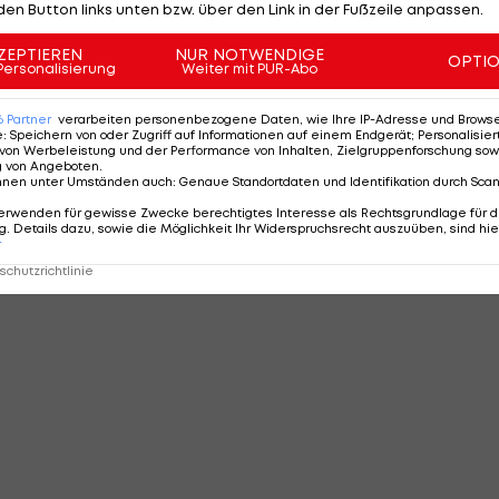
den Button links unten bzw. über den Link in der Fußzeile anpassen.
ZEPTIEREN
NUR NOTWENDIGE
OPTI
Personalisierung
Weiter mit PUR-Abo
6
Partner
verarbeiten personenbezogene Daten, wie Ihre IP-Adresse und Browser-
e
:
Speichern von oder Zugriff auf Informationen auf einem Endgerät; Personalisi
von Werbeleistung und der Performance von Inhalten, Zielgruppenforschung sow
g von Angeboten
.
nnen unter Umständen auch
:
Genaue Standortdaten und Identifikation durch Sca
erwenden für gewisse Zwecke berechtigtes Interesse als Rechtsgrundlage für d
. Details dazu, sowie die Möglichkeit Ihr Widerspruchsrecht auszuüben, sind hie
r
chutzrichtlinie