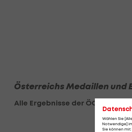
Österreichs Medaillen und 
Alle Ergebnisse der ÖOC-Teilneh
Datensc
Wählen Sie [Al
Notwendige] im
Sie können mit 