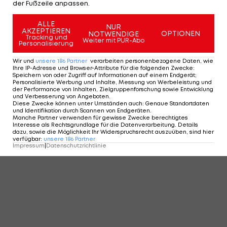
der Fußzeile anpassen.
ALLE
NUR
AKZEPTIEREN
OPTIONEN
NOTWENDIGE
Tracking und
Weiter mit PUR-Abo
Personalisierung
Wir und
unsere
186
Partner
verarbeiten personenbezogene Daten, wie
Ihre IP-Adresse und Browser-Attribute für die folgenden Zwecke
:
Speichern von oder Zugriff auf Informationen auf einem Endgerät;
Personalisierte Werbung und Inhalte, Messung von Werbeleistung und
der Performance von Inhalten, Zielgruppenforschung sowie Entwicklung
und Verbesserung von Angeboten
.
Diese Zwecke können unter Umständen auch
:
Genaue Standortdaten
und Identifikation durch Scannen von Endgeräten
.
Manche Partner verwenden für gewisse Zwecke berechtigtes
Interesse als Rechtsgrundlage für die Datenverarbeitung. Details
dazu, sowie die Möglichkeit Ihr Widerspruchsrecht auszuüben, sind hier
verfügbar
:
unsere
186
Partner
Impressum
|
Datenschutzrichtlinie