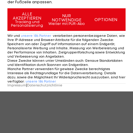
der Fußzeile anpassen.
ALLE
NUR
AKZEPTIEREN
OPTIONEN
NOTWENDIGE
Tracking und
Weiter mit PUR-Abo
Personalisierung
Wir und
unsere
186
Partner
verarbeiten personenbezogene Daten, wie
Ihre IP-Adresse und Browser-Attribute für die folgenden Zwecke
:
Speichern von oder Zugriff auf Informationen auf einem Endgerät;
Personalisierte Werbung und Inhalte, Messung von Werbeleistung und
der Performance von Inhalten, Zielgruppenforschung sowie Entwicklung
und Verbesserung von Angeboten
.
Diese Zwecke können unter Umständen auch
:
Genaue Standortdaten
und Identifikation durch Scannen von Endgeräten
.
Manche Partner verwenden für gewisse Zwecke berechtigtes
Interesse als Rechtsgrundlage für die Datenverarbeitung. Details
dazu, sowie die Möglichkeit Ihr Widerspruchsrecht auszuüben, sind hier
verfügbar
:
unsere
186
Partner
Impressum
|
Datenschutzrichtlinie