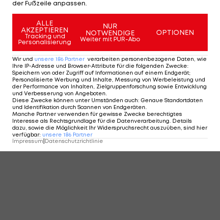
der Fußzeile anpassen.
ALLE
NUR
AKZEPTIEREN
OPTIONEN
NOTWENDIGE
Tracking und
Weiter mit PUR-Abo
Personalisierung
Wir und
unsere
186
Partner
verarbeiten personenbezogene Daten, wie
Ihre IP-Adresse und Browser-Attribute für die folgenden Zwecke
:
Speichern von oder Zugriff auf Informationen auf einem Endgerät;
Personalisierte Werbung und Inhalte, Messung von Werbeleistung und
der Performance von Inhalten, Zielgruppenforschung sowie Entwicklung
und Verbesserung von Angeboten
.
Diese Zwecke können unter Umständen auch
:
Genaue Standortdaten
und Identifikation durch Scannen von Endgeräten
.
Manche Partner verwenden für gewisse Zwecke berechtigtes
Interesse als Rechtsgrundlage für die Datenverarbeitung. Details
dazu, sowie die Möglichkeit Ihr Widerspruchsrecht auszuüben, sind hier
verfügbar
:
unsere
186
Partner
Impressum
|
Datenschutzrichtlinie