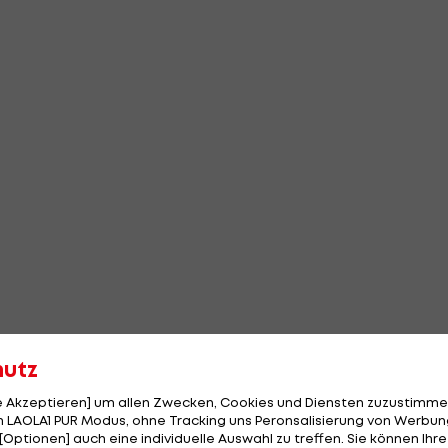
hutz
le Akzeptieren] um allen Zwecken, Cookies und Diensten zuzustimme
 LAOLA1 PUR Modus, ohne Tracking uns Peronsalisierung von Werbung
[Optionen] auch eine individuelle Auswahl zu treffen. Sie können Ihre