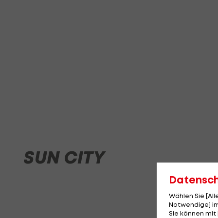
SUN CITY
Datensc
Wählen Sie [Al
Notwendige] im
Sie können mit 