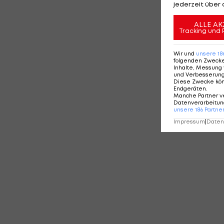
jederzeit über 
ALLE AK
Tracking und 
Wir und
unsere
18
folgenden Zweck
Inhalte, Messung 
und Verbesserun
Diese Zwecke kö
Endgeräten
.
Manche Partner v
Datenverarbeitung
unsere
186
Partne
Impressum
|
Datens