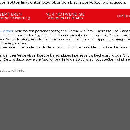
den Button links unten bzw. über den Link in der Fußzeile anpassen.
ZEPTIEREN
NUR NOTWENDIGE
OPTI
Personalisierung
Weiter mit PUR-Abo
6
Partner
verarbeiten personenbezogene Daten, wie Ihre IP-Adresse und Browser-
e
:
Speichern von oder Zugriff auf Informationen auf einem Endgerät; Personalisi
von Werbeleistung und der Performance von Inhalten, Zielgruppenforschung sow
g von Angeboten
.
nnen unter Umständen auch
:
Genaue Standortdaten und Identifikation durch Sca
erwenden für gewisse Zwecke berechtigtes Interesse als Rechtsgrundlage für d
. Details dazu, sowie die Möglichkeit Ihr Widerspruchsrecht auszuüben, sind hie
r
chutzrichtlinie