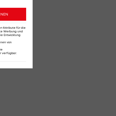
ONEN
Attribute für die
erte Werbung und
ie Entwicklung
nnen von
ie
r verfügbar
: