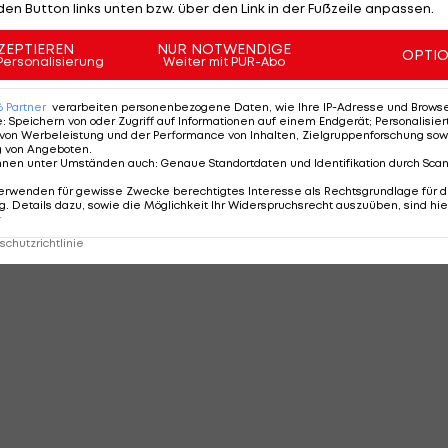
den Button links unten bzw. über den Link in der Fußzeile anpassen.
ZEPTIEREN
NUR NOTWENDIGE
OPTI
Personalisierung
Weiter mit PUR-Abo
6
Partner
verarbeiten personenbezogene Daten, wie Ihre IP-Adresse und Browser-
e
:
Speichern von oder Zugriff auf Informationen auf einem Endgerät; Personalisi
von Werbeleistung und der Performance von Inhalten, Zielgruppenforschung sow
g von Angeboten
.
nnen unter Umständen auch
:
Genaue Standortdaten und Identifikation durch Sca
erwenden für gewisse Zwecke berechtigtes Interesse als Rechtsgrundlage für d
. Details dazu, sowie die Möglichkeit Ihr Widerspruchsrecht auszuüben, sind hie
r
chutzrichtlinie