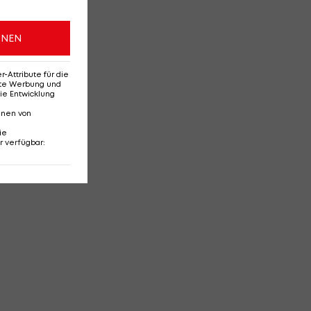
ONEN
Attribute für die
erte Werbung und
ie Entwicklung
nnen von
ie
r verfügbar
: