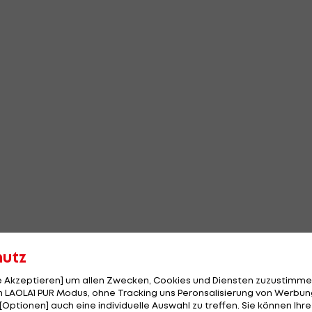
hutz
le Akzeptieren] um allen Zwecken, Cookies und Diensten zuzustimme
 LAOLA1 PUR Modus, ohne Tracking uns Peronsalisierung von Werbung
[Optionen] auch eine individuelle Auswahl zu treffen. Sie können Ihre