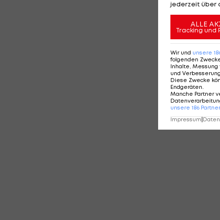
jederzeit über 
ALLE AK
Tracking und 
Wir und
unsere
18
folgenden Zweck
Inhalte, Messung 
und Verbesserun
Diese Zwecke kö
Endgeräten
.
Manche Partner v
Datenverarbeitung
unsere
186
Partne
Impressum
|
Datens