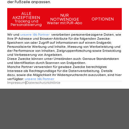
der Fußzeile anpassen.
ALLE
NUR
AKZEPTIEREN
OPTIONEN
NOTWENDIGE
Tracking und
Weiter mit PUR-Abo
Personalisierung
Wir und
unsere
186
Partner
verarbeiten personenbezogene Daten, wie
Ihre IP-Adresse und Browser-Attribute für die folgenden Zwecke
:
Speichern von oder Zugriff auf Informationen auf einem Endgerät;
Personalisierte Werbung und Inhalte, Messung von Werbeleistung und
der Performance von Inhalten, Zielgruppenforschung sowie Entwicklung
und Verbesserung von Angeboten
.
Diese Zwecke können unter Umständen auch
:
Genaue Standortdaten
und Identifikation durch Scannen von Endgeräten
.
Manche Partner verwenden für gewisse Zwecke berechtigtes
Interesse als Rechtsgrundlage für die Datenverarbeitung. Details
dazu, sowie die Möglichkeit Ihr Widerspruchsrecht auszuüben, sind hier
verfügbar
:
unsere
186
Partner
Impressum
|
Datenschutzrichtlinie