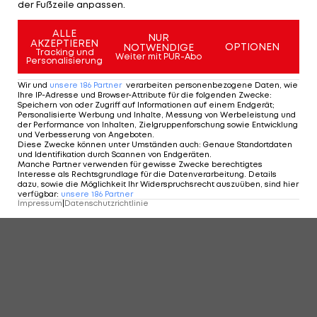
der Fußzeile anpassen.
ALLE
NUR
AKZEPTIEREN
OPTIONEN
NOTWENDIGE
Tracking und
Weiter mit PUR-Abo
Personalisierung
Wir und
unsere
186
Partner
verarbeiten personenbezogene Daten, wie
Ihre IP-Adresse und Browser-Attribute für die folgenden Zwecke
:
Speichern von oder Zugriff auf Informationen auf einem Endgerät;
Personalisierte Werbung und Inhalte, Messung von Werbeleistung und
der Performance von Inhalten, Zielgruppenforschung sowie Entwicklung
und Verbesserung von Angeboten
.
Diese Zwecke können unter Umständen auch
:
Genaue Standortdaten
und Identifikation durch Scannen von Endgeräten
.
Manche Partner verwenden für gewisse Zwecke berechtigtes
Interesse als Rechtsgrundlage für die Datenverarbeitung. Details
dazu, sowie die Möglichkeit Ihr Widerspruchsrecht auszuüben, sind hier
verfügbar
:
unsere
186
Partner
Impressum
|
Datenschutzrichtlinie