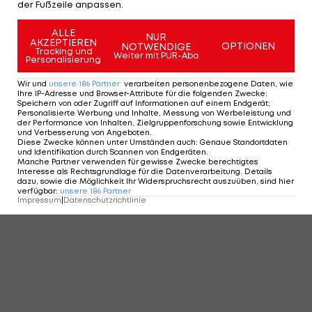
der Fußzeile anpassen.
ALLE
NUR
AKZEPTIEREN
OPTIONEN
NOTWENDIGE
Tracking und
Weiter mit PUR-Abo
Personalisierung
Wir und
unsere
186
Partner
verarbeiten personenbezogene Daten, wie
Ihre IP-Adresse und Browser-Attribute für die folgenden Zwecke
:
Speichern von oder Zugriff auf Informationen auf einem Endgerät;
Personalisierte Werbung und Inhalte, Messung von Werbeleistung und
der Performance von Inhalten, Zielgruppenforschung sowie Entwicklung
und Verbesserung von Angeboten
.
Diese Zwecke können unter Umständen auch
:
Genaue Standortdaten
und Identifikation durch Scannen von Endgeräten
.
Manche Partner verwenden für gewisse Zwecke berechtigtes
Interesse als Rechtsgrundlage für die Datenverarbeitung. Details
dazu, sowie die Möglichkeit Ihr Widerspruchsrecht auszuüben, sind hier
verfügbar
:
unsere
186
Partner
Impressum
|
Datenschutzrichtlinie