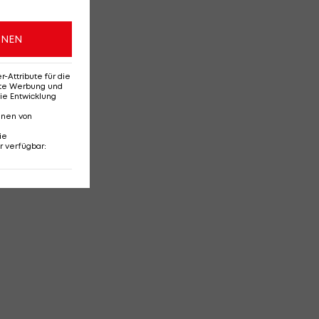
ONEN
Attribute für die
erte Werbung und
ie Entwicklung
nnen von
ie
r verfügbar
: