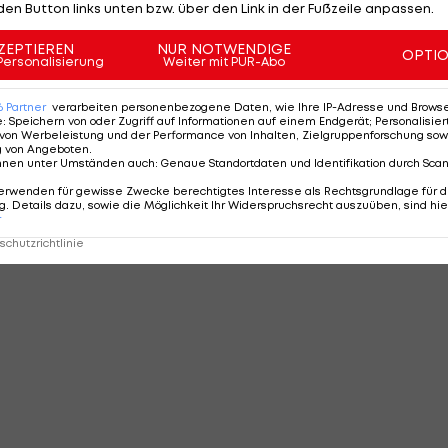
den Button links unten bzw. über den Link in der Fußzeile anpassen.
ZEPTIEREN
NUR NOTWENDIGE
OPTI
Personalisierung
Weiter mit PUR-Abo
6
Partner
verarbeiten personenbezogene Daten, wie Ihre IP-Adresse und Browser-
e
:
Speichern von oder Zugriff auf Informationen auf einem Endgerät; Personalisi
von Werbeleistung und der Performance von Inhalten, Zielgruppenforschung sow
g von Angeboten
.
nnen unter Umständen auch
:
Genaue Standortdaten und Identifikation durch Sca
erwenden für gewisse Zwecke berechtigtes Interesse als Rechtsgrundlage für d
. Details dazu, sowie die Möglichkeit Ihr Widerspruchsrecht auszuüben, sind hie
r
chutzrichtlinie