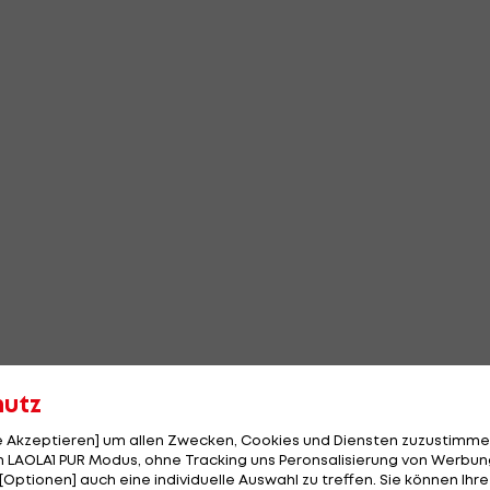
hutz
le Akzeptieren] um allen Zwecken, Cookies und Diensten zuzustimme
 LAOLA1 PUR Modus, ohne Tracking uns Peronsalisierung von Werbung
[Optionen] auch eine individuelle Auswahl zu treffen. Sie können Ihre