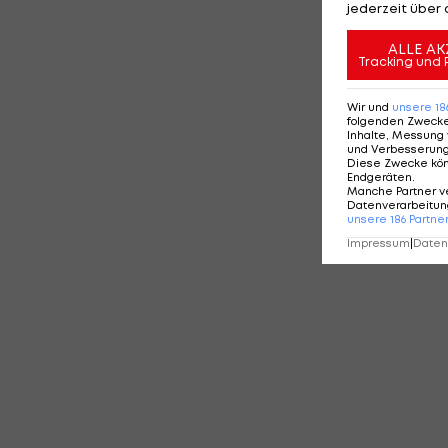
jederzeit über 
ALLE AK
Tracking und 
Wir und
unsere
18
folgenden Zweck
Inhalte, Messung 
und Verbesserun
Diese Zwecke kö
Endgeräten
.
Manche Partner v
Datenverarbeitung
unsere
186
Partne
Impressum
|
Datens