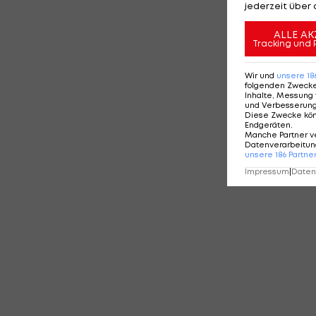
jederzeit über 
ALLE AK
Tracking und 
Wir und
unsere
18
folgenden Zweck
Inhalte, Messung 
und Verbesserun
Diese Zwecke kö
Endgeräten
.
Manche Partner v
Datenverarbeitung
unsere
186
Partne
Impressum
|
Datens