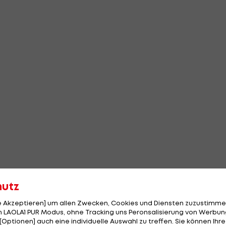
hutz
le Akzeptieren] um allen Zwecken, Cookies und Diensten zuzustimme
 LAOLA1 PUR Modus, ohne Tracking uns Peronsalisierung von Werbung
[Optionen] auch eine individuelle Auswahl zu treffen. Sie können Ihre