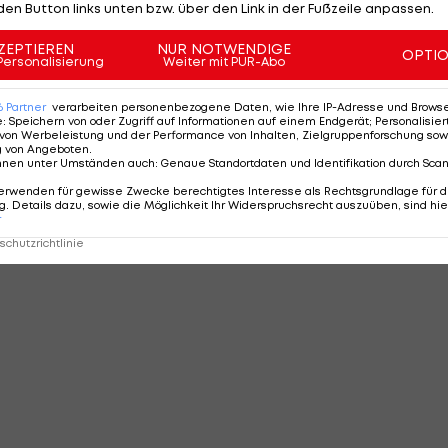
den Button links unten bzw. über den Link in der Fußzeile anpassen.
ZEPTIEREN
NUR NOTWENDIGE
OPTI
Personalisierung
Weiter mit PUR-Abo
6
Partner
verarbeiten personenbezogene Daten, wie Ihre IP-Adresse und Browser-
e
:
Speichern von oder Zugriff auf Informationen auf einem Endgerät; Personalisi
von Werbeleistung und der Performance von Inhalten, Zielgruppenforschung sow
g von Angeboten
.
nnen unter Umständen auch
:
Genaue Standortdaten und Identifikation durch Sca
erwenden für gewisse Zwecke berechtigtes Interesse als Rechtsgrundlage für d
. Details dazu, sowie die Möglichkeit Ihr Widerspruchsrecht auszuüben, sind hie
r
chutzrichtlinie