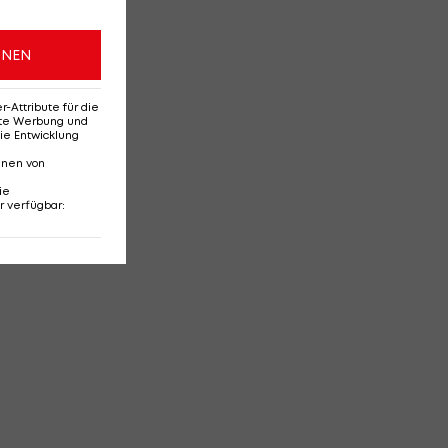
ONEN
Attribute für die
erte Werbung und
ie Entwicklung
nnen von
ie
r verfügbar
: