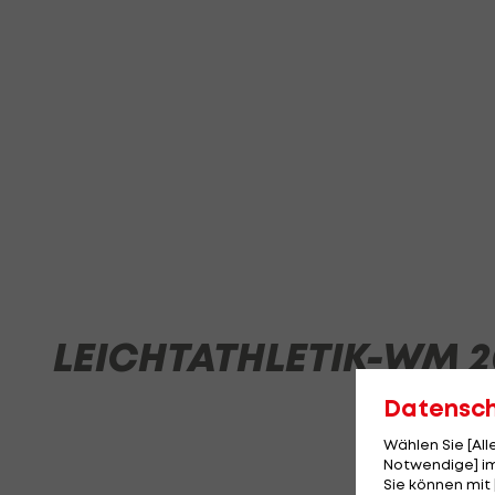
LEICHTATHLETIK-WM 2
Datensc
Wählen Sie [Al
Notwendige] im
Sie können mit 