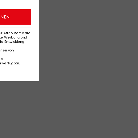
ONEN
Attribute für die
erte Werbung und
ie Entwicklung
nnen von
ie
r verfügbar
: