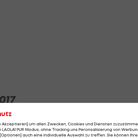
017
hutz
le Akzeptieren] um allen Zwecken, Cookies und Diensten zuzustimme
 LAOLA1 PUR Modus, ohne Tracking uns Peronsalisierung von Werbung
[Optionen] auch eine individuelle Auswahl zu treffen. Sie können Ihre