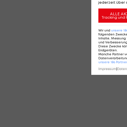
jederzeit über 
ALLE AK
Tracking und 
Wir und
unsere
18
folgenden Zweck
Inhalte, Messung 
und Verbesserun
Diese Zwecke kö
Endgeräten
.
Manche Partner v
Datenverarbeitung
unsere
186
Partne
Impressum
|
Datens