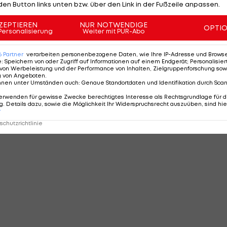
den Button links unten bzw. über den Link in der Fußzeile anpassen.
ZEPTIEREN
NUR NOTWENDIGE
OPTI
Personalisierung
Weiter mit PUR-Abo
6
Partner
verarbeiten personenbezogene Daten, wie Ihre IP-Adresse und Browser-
e
:
Speichern von oder Zugriff auf Informationen auf einem Endgerät; Personalisi
von Werbeleistung und der Performance von Inhalten, Zielgruppenforschung sow
g von Angeboten
.
nnen unter Umständen auch
:
Genaue Standortdaten und Identifikation durch Sca
erwenden für gewisse Zwecke berechtigtes Interesse als Rechtsgrundlage für d
. Details dazu, sowie die Möglichkeit Ihr Widerspruchsrecht auszuüben, sind hie
r
chutzrichtlinie