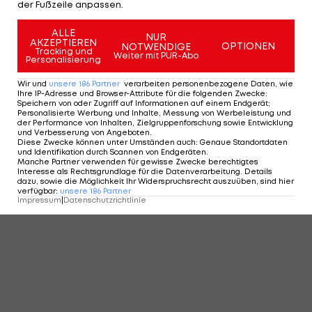
der Fußzeile anpassen.
ALLE
NUR
AKZEPTIEREN
OPTIONEN
NOTWENDIGE
Tracking und
Weiter mit PUR-Abo
Personalisierung
Wir und
unsere
186
Partner
verarbeiten personenbezogene Daten, wie
Ihre IP-Adresse und Browser-Attribute für die folgenden Zwecke
:
Speichern von oder Zugriff auf Informationen auf einem Endgerät;
Personalisierte Werbung und Inhalte, Messung von Werbeleistung und
der Performance von Inhalten, Zielgruppenforschung sowie Entwicklung
und Verbesserung von Angeboten
.
Diese Zwecke können unter Umständen auch
:
Genaue Standortdaten
und Identifikation durch Scannen von Endgeräten
.
Manche Partner verwenden für gewisse Zwecke berechtigtes
Interesse als Rechtsgrundlage für die Datenverarbeitung. Details
dazu, sowie die Möglichkeit Ihr Widerspruchsrecht auszuüben, sind hier
verfügbar
:
unsere
186
Partner
Impressum
|
Datenschutzrichtlinie