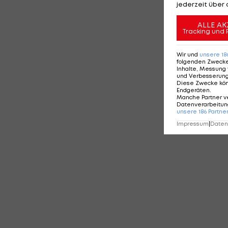
jederzeit über 
ALLE AK
Tracking und 
Wir und
unsere
18
folgenden Zweck
Inhalte, Messung 
und Verbesserun
Diese Zwecke kö
Endgeräten
.
Manche Partner v
Datenverarbeitung
unsere
186
Partne
Impressum
|
Datens