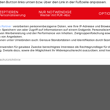
den Button links unten bzw. über den Link in der Fußzeile anpassen.
ZEPTIEREN
NUR NOTWENDIGE
OPTI
Personalisierung
Weiter mit PUR-Abo
6
Partner
verarbeiten personenbezogene Daten, wie Ihre IP-Adresse und Browser-
e
:
Speichern von oder Zugriff auf Informationen auf einem Endgerät; Personalisi
von Werbeleistung und der Performance von Inhalten, Zielgruppenforschung sow
g von Angeboten
.
nnen unter Umständen auch
:
Genaue Standortdaten und Identifikation durch Sca
erwenden für gewisse Zwecke berechtigtes Interesse als Rechtsgrundlage für d
. Details dazu, sowie die Möglichkeit Ihr Widerspruchsrecht auszuüben, sind hie
r
chutzrichtlinie