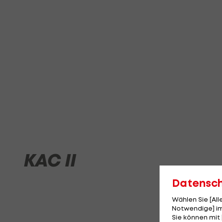
KAC II
Datensc
Wählen Sie [Al
Notwendige] im
Sie können mit 