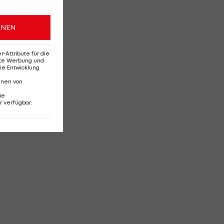
ONEN
Attribute für die
erte Werbung und
ie Entwicklung
nnen von
ie
r verfügbar
: