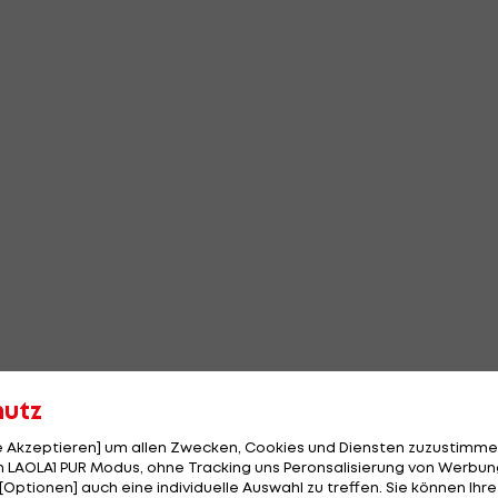
hutz
le Akzeptieren] um allen Zwecken, Cookies und Diensten zuzustimme
 LAOLA1 PUR Modus, ohne Tracking uns Peronsalisierung von Werbung
[Optionen] auch eine individuelle Auswahl zu treffen. Sie können Ihre